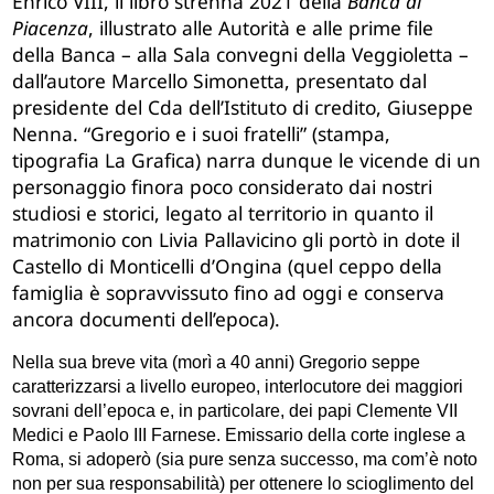
Enrico VIII, il libro strenna 2021 della
Banca di
Piacenza
, illustrato alle Autorità e alle prime file
della Banca – alla Sala convegni della Veggioletta –
dall’autore Marcello Simonetta, presentato dal
presidente del Cda dell’Istituto di credito, Giuseppe
Nenna. “Gregorio e i suoi fratelli” (stampa,
tipografia La Grafica) narra dunque le vicende di un
personaggio finora poco considerato dai nostri
studiosi e storici, legato al territorio in quanto il
matrimonio con Livia Pallavicino gli portò in dote il
Castello di Monticelli d’Ongina (quel ceppo della
famiglia è sopravvissuto fino ad oggi e conserva
ancora documenti dell’epoca).
Nella sua breve vita (morì a 40 anni) Gregorio seppe
caratterizzarsi a livello europeo, interlocutore dei maggiori
sovrani dell’epoca e, in particolare, dei papi Clemente VII
Medici e Paolo III Farnese. Emissario della corte inglese a
Roma, si adoperò (sia pure senza successo, ma com’è noto
non per sua responsabilità) per ottenere lo scioglimento del