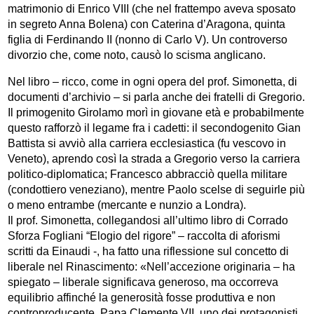
matrimonio di Enrico VIII (che nel frattempo aveva sposato
in segreto Anna Bolena) con Caterina d’Aragona, quinta
figlia di Ferdinando II (nonno di Carlo V). Un controverso
divorzio che, come noto, causò lo scisma anglicano.
Nel libro – ricco, come in ogni opera del prof. Simonetta, di
documenti d’archivio – si parla anche dei fratelli di Gregorio.
Il primogenito Girolamo morì in giovane età e probabilmente
questo rafforzò il legame fra i cadetti: il secondogenito Gian
Battista si avviò alla carriera ecclesiastica (fu vescovo in
Veneto), aprendo così la strada a Gregorio verso la carriera
politico-diplomatica; Francesco abbracciò quella militare
(condottiero veneziano), mentre Paolo scelse di seguirle più
o meno entrambe (mercante e nunzio a Londra).
Il prof. Simonetta, collegandosi all’ultimo libro di Corrado
Sforza Fogliani “Elogio del rigore” – raccolta di aforismi
scritti da Einaudi -, ha fatto una riflessione sul concetto di
liberale nel Rinascimento: «Nell’accezione originaria – ha
spiegato – liberale significava generoso, ma occorreva
equilibrio affinché la generosità fosse produttiva e non
controproducente. Papa Clemente VII, uno dei protagonisti