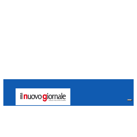
Il Nuovo Giornale - Piacenza
Via Vescovado, 5 Piacenza
29121 Italia
Tel:
0523.325995