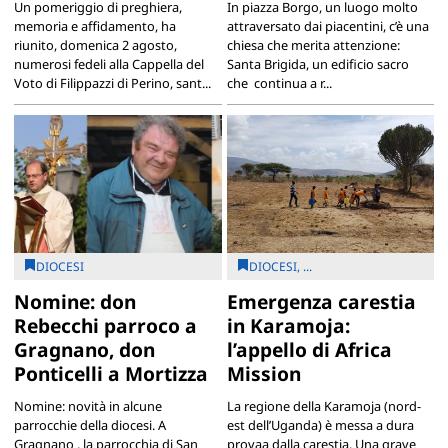
Un pomeriggio di preghiera,
In piazza Borgo, un luogo molto
memoria e affidamento, ha
attraversato dai piacentini, c’è una
riunito, domenica 2 agosto,
chiesa che merita attenzione:
numerosi fedeli alla Cappella del
Santa Brigida, un edificio sacro
Voto di Filippazzi di Perino, sant...
che continua a r...
DIOCESI
DIOCESI, ...
Nomine: don
Emergenza carestia
Rebecchi parroco a
in Karamoja:
Gragnano, don
l’appello di Africa
Ponticelli a Mortizza
Mission
Nomine: novità in alcune
La regione della Karamoja (nord-
parrocchie della diocesi. A
est dell’Uganda) è messa a dura
Gragnano , la parrocchia di San
provaa dalla carestia. Una grave