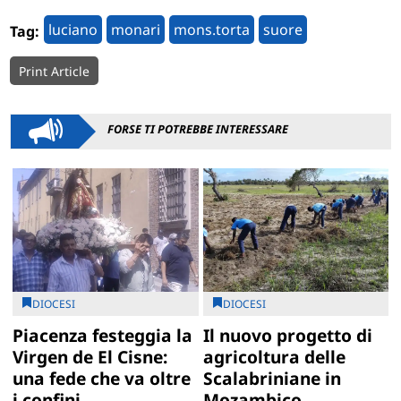
luciano
monari
mons.torta
suore
Tag:
Print Article
FORSE TI POTREBBE INTERESSARE
DIOCESI
DIOCESI
Piacenza festeggia la
Il nuovo progetto di
Virgen de El Cisne:
agricoltura delle
una fede che va oltre
Scalabriniane in
i confini
Mozambico