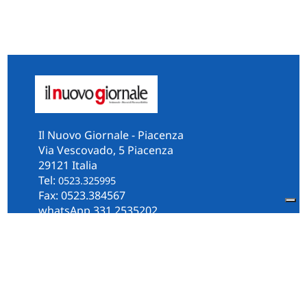
Il Nuovo Giornale - Piacenza
Via Vescovado, 5 Piacenza
29121 Italia
Tel:
0523.325995
Fax: 0523.384567
whatsApp 331.2535202
Facebook
il.n.giornale
Amministrazione Trasparente
Piacenza
Diocesi