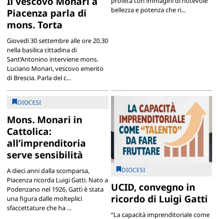
Il vescovo Monari a
profeta con immagini di notevole
bellezza e potenza che ri...
Piacenza parla di
mons. Torta
Giovedì 30 settembre alle ore 20.30
nella basilica cittadina di
Sant’Antonino interviene mons.
Luciano Monari, vescovo emerito
di Brescia. Parla del c...
DIOCESI
Mons. Monari in
Cattolica:
all’imprenditoria
serve sensibilità
DIOCESI
A dieci anni dalla scomparsa,
Piacenza ricorda Luigi Gatti. Nato a
UCID, convegno in
Podenzano nel 1926, Gatti è stata
ricordo di Luigi Gatti
una figura dalle molteplici
sfaccettature che ha ...
“La capacità imprenditoriale come