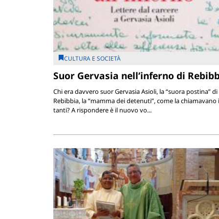
CULTURA E SOCIETÀ
Suor Gervasia nell’inferno di Rebib
Chi era davvero suor Gervasia Asioli, la “suora postina” di
Rebibbia, la “mamma dei detenuti”, come la chiamavano 
tanti? A rispondere è il nuovo vo...