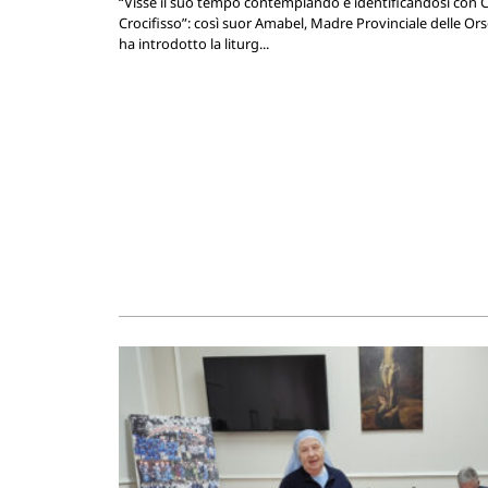
“Visse il suo tempo contemplando e identificandosi con C
Crocifisso”: così suor Amabel, Madre Provinciale delle Ors
ha introdotto la liturg...