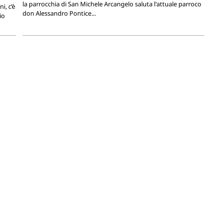
la parrocchia di San Michele Arcangelo saluta l'attuale parroco
i, c’è
don Alessandro Pontice...
io
DIOCESI, ...
Anzola festeggia i 70 anni dell’Oratorio
Sant’Antonio Maria Gianelli