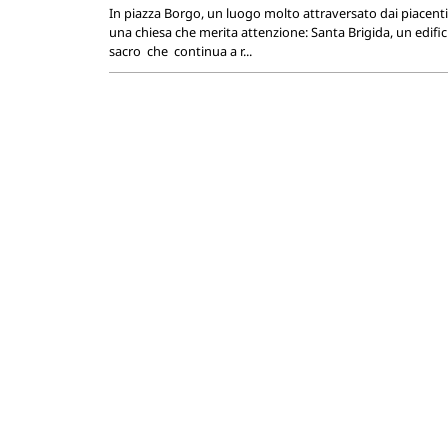
In piazza Borgo, un luogo molto attraversato dai piacentin
una chiesa che merita attenzione: Santa Brigida, un edific
sacro che continua a r...
DIOCESI, ...
Emergenza carestia in Karamoja:
l’appello di Africa Mission