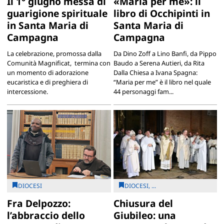
Il 1° giugno messa di
«Maria per me»: il
guarigione spirituale
libro di Occhipinti in
in Santa Maria di
Santa Maria di
Campagna
Campagna
La celebrazione, promossa dalla
Da Dino Zoff a Lino Banfi, da Pippo
Comunità Magnificat, termina con
Baudo a Serena Autieri, da Rita
un momento di adorazione
Dalla Chiesa a Ivana Spagna:
eucaristica e di preghiera di
“Maria per me” è il libro nel quale
intercessione.
44 personaggi fam...
DIOCESI
DIOCESI, ...
Fra Delpozzo:
Chiusura del
l’abbraccio dello
Giubileo: una