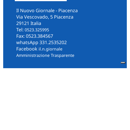
Il Nuovo Giornale - Piacenza
Via Vescovado, 5 Piacenza
29121 Italia
Tel:
0523.325995
Fax: 0523.384567
whatsApp 331.2535202
Facebook
il.n.giornale
Amministrazione Trasparente
Piacenza
Diocesi
Cultura e Società
Territorio
Persone e Storie
Chi Siamo
Contatti
Informativa Privacy