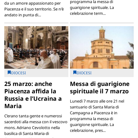
programma la messa di
da un amore appassionato per
guarigione spirituale. La
Piacenza e il suo territorio. Se n'è
celebrazione term...
andato in punta di...
DIOCESI
DIOCESI
25 marzo: anche
Messa di guarigione
Piacenza affida la
spirituale il 7 marzo
Russia e l’Ucraina a
Lunedì 7 marzo alle ore 21 nel
Maria
santuario di Santa Maria di
Campagna a Piacenza è in
C’erano tanta gente e numerosi
programma la messa di
sacerdoti alla messa con il vescovo
guarigione spirituale. La
mons. Adriano Cevolotto nella
celebrazione, pres...
basilica di Santa Maria di