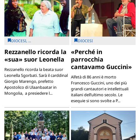
DIOCESI, ...
DIOCESI
Rezzanello ricorda la
«Perché in
«sua» suor Leonella
parrocchia
cantavamo Guccini»
Rezzanello ricorda la beata suor
Leonella Sgorbati. Sarà il carddinal
All’età di 86 anni è morto
Giorgio Marengo, prefetto
Francesco Guccini, uno dei più
Apostolico di Ulaanbaatar in
grandi cantautori e intellettuali
Mongolia, a presiedere l...
italiani dell’ultimo secolo. Le
esequie si sono svolte a P...