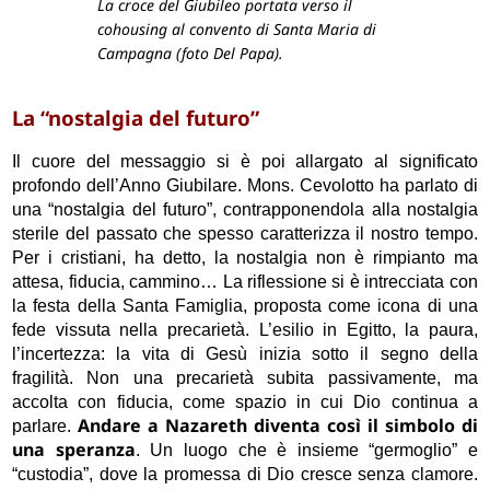
La croce del Giubileo portata verso il
cohousing al convento di Santa Maria di
Campagna (foto Del Papa).
La “nostalgia del futuro”
Il cuore del messaggio si è poi allargato al significato
profondo dell’Anno Giubilare. Mons. Cevolotto ha parlato di
una “nostalgia del futuro”, contrapponendola alla nostalgia
sterile del passato che spesso caratterizza il nostro tempo.
Per i cristiani, ha detto, la nostalgia non è rimpianto ma
attesa, fiducia, cammino… La riflessione si è intrecciata con
la festa della Santa Famiglia, proposta come icona di una
fede vissuta nella precarietà. L’esilio in Egitto, la paura,
l’incertezza: la vita di Gesù inizia sotto il segno della
fragilità. Non una precarietà subita passivamente, ma
accolta con fiducia, come spazio in cui Dio continua a
Andare a Nazareth diventa così il simbolo di
parlare.
una speranza
. Un luogo che è insieme “germoglio” e
“custodia”, dove la promessa di Dio cresce senza clamore.