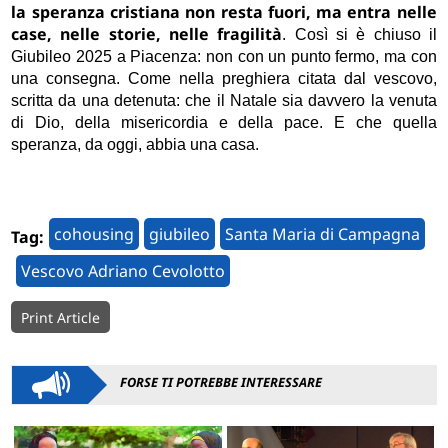
la speranza cristiana non resta fuori, ma entra nelle
case, nelle storie, nelle fragilità
. Così si è chiuso il
Giubileo 2025 a Piacenza: non con un punto fermo, ma con
una consegna. Come nella preghiera citata dal vescovo,
scritta da una detenuta: che il Natale sia davvero la venuta
di Dio, della misericordia e della pace. E che quella
speranza, da oggi, abbia una casa.
cohousing
giubileo
Santa Maria di Campagna
Tag:
Vescovo Adriano Cevolotto
Print Article
FORSE TI POTREBBE INTERESSARE