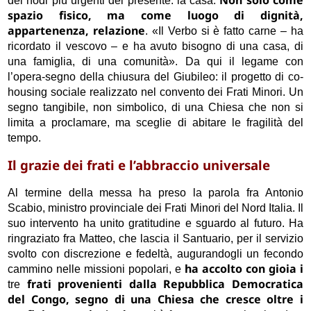
Non solo come
dei nodi più urgenti del presente: la casa.
spazio fisico, ma come luogo di dignità,
appartenenza, relazione
. «Il Verbo si è fatto carne – ha
ricordato il vescovo – e ha avuto bisogno di una casa, di
una famiglia, di una comunità». Da qui il legame con
l’opera-segno della chiusura del Giubileo: il progetto di co-
housing sociale realizzato nel convento dei Frati Minori. Un
segno tangibile, non simbolico, di una Chiesa che non si
limita a proclamare, ma sceglie di abitare le fragilità del
tempo.
Il grazie dei frati e l’abbraccio universale
Al termine della messa ha preso la parola fra Antonio
Scabio, ministro provinciale dei Frati Minori del Nord Italia. Il
suo intervento ha unito gratitudine e sguardo al futuro. Ha
ringraziato fra Matteo, che lascia il Santuario, per il servizio
svolto con discrezione e fedeltà, augurandogli un fecondo
ha accolto con gioia i
cammino nelle missioni popolari, e
frati provenienti dalla Repubblica Democratica
tre
del Congo, segno di una Chiesa che cresce oltre i