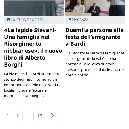
CULTURA E SOCIETÀ
PIACENZA
«La lapide Stevani-
Duemila persone alla
Una famiglia nel
festa dell’emigrante
Risorgimento
a Bardi
nibbianese», il nuovo
Il 13 agosto la Festa dell’emigrante
libro di Alberto
e delle genti della Val Ceno ha
Borghi
portato a Bardi circa duemila
persone, provenienti dalle città del
La vivace ricchezza di un racconto
nord e poi da ...
storico declinato intorno ad un
importante capitolo della storia
locale, inciso nell’epigrafe in
marmo che campeggi...
1
2
…
13