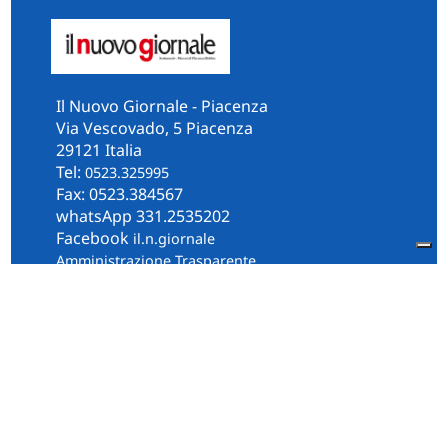
Il Nuovo Giornale - Piacenza
Via Vescovado, 5 Piacenza
29121 Italia
Tel:
0523.325995
Fax: 0523.384567
whatsApp 331.2535202
Facebook
il.n.giornale
Amministrazione Trasparente
Piacenza
Diocesi
Cultura e Società
Territorio
Persone e Storie
Chi Siamo