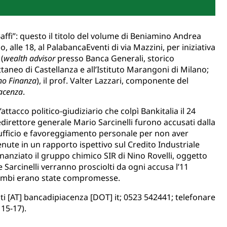
 Baffi”: questo il titolo del volume di Beniamino Andrea
alle 18, al PalabancaEventi di via Mazzini, per iniziativa
 (
wealth advisor
presso Banca Generali, storico
taneo di Castellanza e all’Istituto Marangoni di Milano;
no Finanza
), il prof. Valter Lazzari, componente del
iacenza
.
ttacco politico-giudiziario che colpì Bankitalia il 24
edirettore generale Mario Sarcinelli furono accusati dalla
d’ufficio e favoreggiamento personale per non aver
enute in un rapporto ispettivo sul Credito Industriale
inanziato il gruppo chimico SIR di Nino Rovelli, oggetto
e Sarcinelli verranno prosciolti da ogni accusa l’11
trambi erano state compromesse.
i [AT] bancadipiacenza [DOT] it; 0523 542441; telefonare
 15-17).