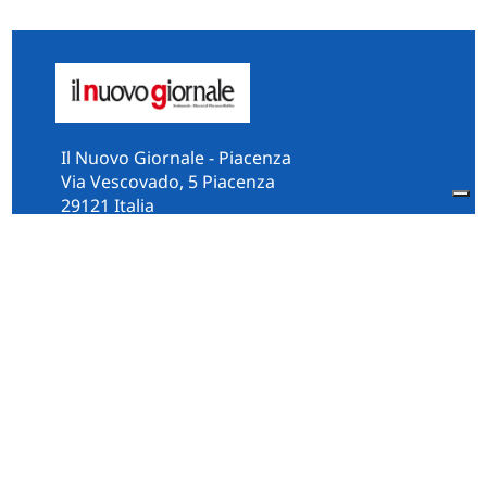
Il Nuovo Giornale - Piacenza
Via Vescovado, 5 Piacenza
29121 Italia
Tel:
0523.325995
Fax: 0523.384567
whatsApp 331.2535202
Facebook
il.n.giornale
Amministrazione Trasparente
Piacenza
Diocesi
Cultura e Società
Territorio