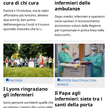
cura di chi cura
infermieri delle
ambulanze
Partirà il 19 ottobre, ma le radici
affondano più lontano, almeno
Dopo medici, infermieri e operatori
due anni fa, ben prima
socio-sanitari, il riconoscimento
dell'emergenza Covid: è il nuovo
economico voluto dalla Regione
sportello d'ascolto che la s...
per il personale in prima linea nella
lotta contr...
PIACENZA
NOTIZIE DALL’ITALIA E DAL
MONDO
I Lyons ringraziano
Il Papa agli
gli infermieri
infermieri: siete tra i
Sono persone sorridenti quelle che
santi della porta
accolgono i ragazzi dei Lyons nella