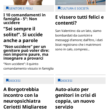
GENITORI E FIGLI
CULTURA E SOCIETÀ
I 10 comandamenti in
E vissero tutti felici e
famiglia - 5°: Non
contenti?
uccidere
“Sei sempre il
San Valentino: da un lato, siamo
solito!”. Si uccide
bombardati da cuoricini e
anche a parole
messaggi d'amore; dall'ltro, i dati
Istat registrano che i matrimoni
“Non uccidere” per un
sono in calo, compresi...
genitore può voler dire:
non imporre paure, ma
insegnare a provarci
“Non uccidere”: il quinto
comandamento vissuto in famiglia
DIOCESI
DIOCESI
A Borgotrebbia
Auto-aiuto per
incontro con la
genitori in crisi di
neuropsichiatra
coppia, un nuovo
Ceriotti Migliarese
servizio