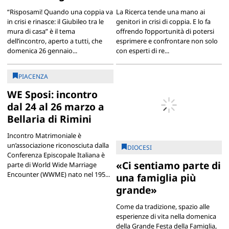
“Risposami! Quando una coppia va
La Ricerca tende una mano ai
in crisi e rinasce: il Giubileo tra le
genitori in crisi di coppia. E lo fa
mura di casa” è il tema
offrendo l’opportunità di potersi
dell’incontro, aperto a tutti, che
esprimere e confrontare non solo
domenica 26 gennaio...
con esperti di re...
PIACENZA
WE Sposi: incontro
dal 24 al 26 marzo a
Bellaria di Rimini
Incontro Matrimoniale è
un’associazione riconosciuta dalla
DIOCESI
Conferenza Episcopale Italiana è
«Ci sentiamo parte di
parte di World Wide Marriage
Encounter (WWME) nato nel 195...
una famiglia più
grande»
Come da tradizione, spazio alle
esperienze di vita nella domenica
della Grande Festa della Famiglia,