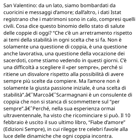
San Valentino: da un lato, siamo bombardati da
cuoricini e messaggi d’amore; dall’altro, i dati Istat
registrano che i matrimoni sono in calo, compresi quelli
civili. Cosa dice questo binomio dello stato di salute
delle coppie di oggi? “Che c’è un arretramento rispetto
ai temi della stabilità in ogni scelta che si fa. Non è
solamente una questione di coppia, è una questione
anche lavorativa, una questione della vocazione dei
sacerdoti, come stiamo vedendo in questi giorni. C’è
una difficoltà a scegliere il «per sempre», perché si
ritiene un disvalore rispetto alla possibilità di avere
sempre più scelte da compiere. Ma l’amore non è
solamente la giusta passione iniziale, è una scelta di
stabilità”.â€ˆMarcoâ€ˆScarmagnani è un consulente di
coppia che non si stanca di scommettere sul “per
sempre”.â€ˆPerché, nella sua esperienza ormai
ultraventennale, ha visto che ricominciare si può. Il 10
febbraio è uscito il suo ultimo libro, “Fiabe d’amore”
(Edizioni Sempre), in cui rilegge tre celebri favole alla
luce delle dinamiche che ogni coppia incontra.