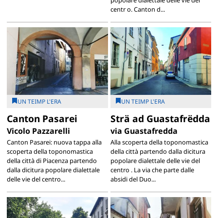
popolare dialettale delle vie del
centr o. Canton d...
UN TEIMP L'ERA
UN TEIMP L'ERA
Canton Pasarei
Strä ad Guastafrëdda
Vicolo Pazzarelli
via Guastafredda
Canton Pasarei: nuova tappa alla
Alla scoperta della toponomastica
scoperta della toponomastica
della città partendo dalla dicitura
della città di Piacenza partendo
popolare dialettale delle vie del
dalla dicitura popolare dialettale
centro . La via che parte dalle
delle vie del centro...
absidi del Duo...