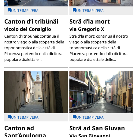
UN TEIMP L'ERA
UN TEIMP L'ERA
Canton d’i tribünäi
Strä d’la mort
vicolo del Consiglio
via Gregorio X
Canton d’i tribünäi: continua il
Strä d'la mort: continua il nostro
nostro viaggio alla scoperta della
viaggio alla scoperta della
toponomastica della città di
toponomastica della città di
Piacenza partendo dalla dicitura
Piacenza partendo dalla dicitura
popolare dialettale ...
popolare dialettale delle...
UN TEIMP L'ERA
UN TEIMP L'ERA
Canton ad
Strä ad San Giuvan
Sant’Apulogna
Via San Giovanni