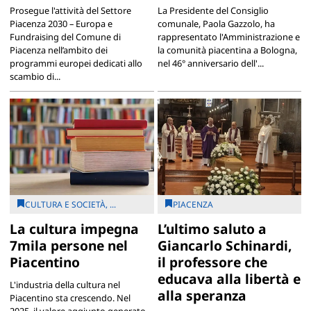
Prosegue l'attività del Settore
La Presidente del Consiglio
Piacenza 2030 – Europa e
comunale, Paola Gazzolo, ha
Fundraising del Comune di
rappresentato l'Amministrazione e
Piacenza nell’ambito dei
la comunità piacentina a Bologna,
programmi europei dedicati allo
nel 46° anniversario dell'...
scambio di...
CULTURA E SOCIETÀ, ...
PIACENZA
La cultura impegna
L’ultimo saluto a
7mila persone nel
Giancarlo Schinardi,
Piacentino
il professore che
educava alla libertà e
L'industria della cultura nel
alla speranza
Piacentino sta crescendo. Nel
2025, il valore aggiunto generato