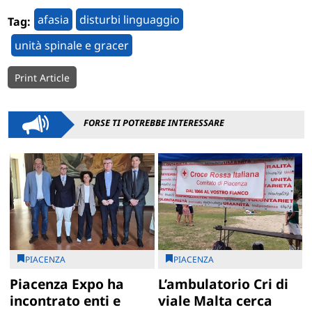
afasia
disturbi linguaggio
Tag:
unità spinale e gracer
Print Article
FORSE TI POTREBBE INTERESSARE
PIACENZA
PIACENZA
Piacenza Expo ha
L’ambulatorio Cri di
incontrato enti e
viale Malta cerca