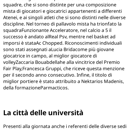
squadre, che si sono distinte per una composizione
mista di giocatori e giocatrici appartenenti a differenti
Atenei, e ai singoli atleti che si sono distinti nelle diverse
discipline. Nel torneo di pallavolo mista ha trionfato la
squadra
Funzionante Acceleratore
, nel calcio a 5 il
successo è andato al
Real Psv, mentr
e nel basket ad
imporsi è stata
Ac Chopped
. Riconoscimenti individuali
sono stati assegnati a
Lucia Brida
come più giovane
giocatrice in campo, al miglior giocatore di
volley
Zaccaria Bouabdellah
e alla vincitrice del Premio
Fair Play,
Francesca Gruppi
, che riceve questa menzione
per il secondo anno consecutivo. Infine, il titolo di
miglior portiere è stato attribuito a Nektarios Madenis,
della formazione
Parmacticos
.
La città delle università
Presenti alla giornata anche i referenti delle diverse sedi