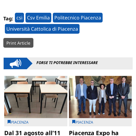
csi
Csv Emilia
Politecnico Piacenza
Tag:
Università Cattolica di Piacenza
Print Article
FORSE TI POTREBBE INTERESSARE
PIACENZA
PIACENZA
Dal 31 agosto all’11
Piacenza Expo ha