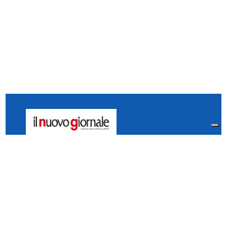
Il Nuovo Giornale - Piacenza
Via Vescovado, 5 Piacenza
29121 Italia
Tel:
0523.325995
Fax: 0523.384567
whatsApp 331.2535202
Facebook
il.n.giornale