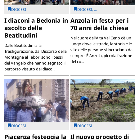
DIOCESI
DIOCESI, ...
I diaconi a Bedonia in
Anzola in festa per i
ascolto delle
70 anni della chiesa
Beatitudini
Nel cuore dell’Alta Val Ceno c’è un
luogo dove le strade, la storia e le
Dalle Beatitudini alla
vite delle persone si incrociano da
Trasfigurazione, dal Discorso della
sempre. È Anzola, piccola frazione
Montagna al Tabor: sono i passi
del co...
del Vangelo che hanno segnato il
percorso vissuto dai diaco...
DIOCESI
DIOCESI
Piacenza festeggia la
Il nuovo progetto di