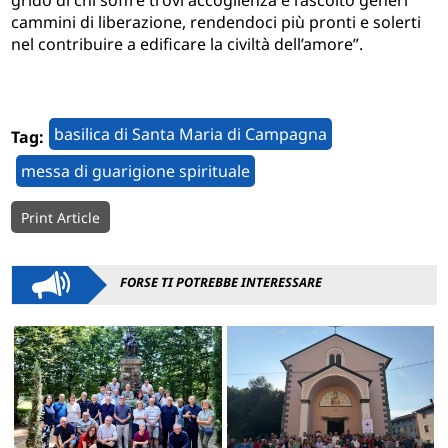
grido di chi soffre trovi accoglienza e l’ascolto generi
cammini di liberazione, rendendoci più pronti e solerti
nel contribuire a edificare la civiltà dell’amore”.
basilica di Santa Maria di Campagna
Tag:
messa di guarigione spirituale
Print Article
FORSE TI POTREBBE INTERESSARE