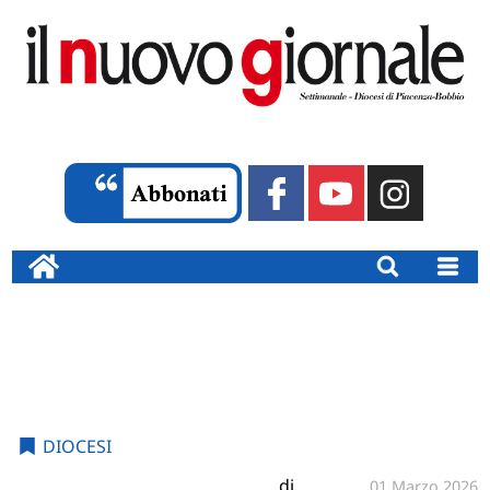
DIOCESI
di
01 Marzo 2026