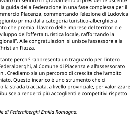
rivolto un sentito ringraziamento al presidente uscente
la guida della Federazione in una fase complessa per il
ommercio Piacenza, commentando l’elezione di Ludovica
aggiunto prima dalla categoria turistico-alberghiera
to che premia il lavoro delle imprese del territorio e
viluppo dell’offerta turistica locale, rafforzando la
gionali”. Alle congratulazioni si unisce l’assessore alla
hristian Fiazza.
ortante perché rappresenta un traguardo per l’intero
Federalberghi, al Comune di Piacenza e all’assessorato
nni. Crediamo sia un percorso di crescita che l’ambito
iato. Questo incarico è uno strumento che ci
a strada tracciata, a livello provinciale, per valorizzare
uisce a renderci più accoglienti e competitivi rispetto
nale di Federalberghi Emilia Romagna.