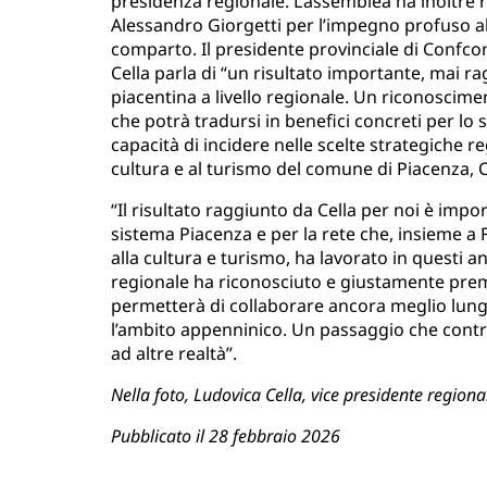
presidenza regionale. L’assemblea ha inoltre 
Alessandro Giorgetti per l’impegno profuso al
comparto. Il presidente provinciale di Confc
Cella parla di “un risultato importante, mai r
piacentina a livello regionale. Un riconoscimen
che potrà tradursi in benefici concreti per lo s
capacità di incidere nelle scelte strategiche re
cultura e al turismo del comune di Piacenza, C
“Il risultato raggiunto da Cella per noi è imp
sistema Piacenza e per la rete che, insieme a 
alla cultura e turismo, ha lavorato in questi a
regionale ha riconosciuto e giustamente prem
permetterà di collaborare ancora meglio lungo l
l’ambito appenninico. Un passaggio che contrib
ad altre realtà”.
Nella foto, Ludovica Cella, vice presidente regio
Pubblicato il 28 febbraio 2026