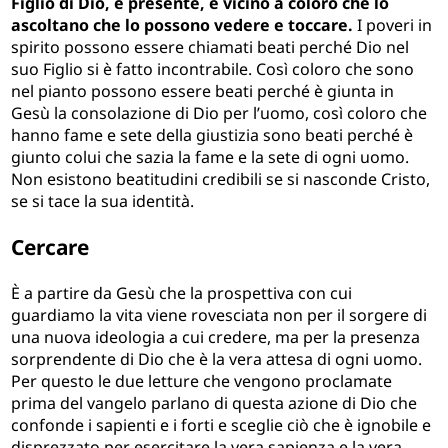
Figlio di Dio, è presente, è vicino a coloro che lo
ascoltano che lo possono vedere e toccare.
I poveri in
spirito possono essere chiamati beati perché Dio nel
suo Figlio si è fatto incontrabile. Così coloro che sono
nel pianto possono essere beati perché è giunta in
Gesù la consolazione di Dio per l’uomo, così coloro che
hanno fame e sete della giustizia sono beati perché è
giunto colui che sazia la fame e la sete di ogni uomo.
Non esistono beatitudini credibili se si nasconde Cristo,
se si tace la sua identità.
Cercare
È a partire da Gesù che la prospettiva con cui
guardiamo la vita viene rovesciata non per il sorgere di
una nuova ideologia a cui credere, ma per la presenza
sorprendente di Dio che è la vera attesa di ogni uomo.
Per questo le due letture che vengono proclamate
prima del vangelo parlano di questa azione di Dio che
confonde i sapienti e i forti e sceglie ciò che è ignobile e
disprezzato per esercitare la vera sapienza e la vera