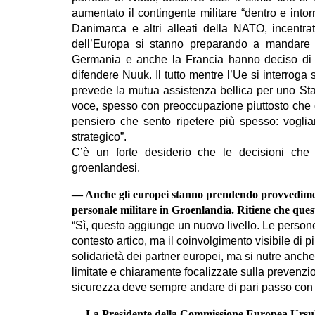
aumentato il contingente militare “dentro e intor
Danimarca e altri alleati della NATO, incentrate 
dell’Europa si stanno preparando a mandare tr
Germania e anche la Francia hanno deciso di ra
difendere Nuuk. Il tutto mentre l’Ue si interroga 
prevede la mutua assistenza bellica per uno St
voce, spesso con preoccupazione piuttosto che c
pensiero che sento ripetere più spesso: vogli
strategico”.
C’è un forte desiderio che le decisioni ch
groenlandesi.
— Anche gli europei stanno prendendo provvedimen
personale militare in Groenlandia. Ritiene che quest
“Sì, questo aggiunge un nuovo livello. Le person
contesto artico, ma il coinvolgimento visibile di 
solidarietà dei partner europei, ma si nutre anch
limitate e chiaramente focalizzate sulla prevenzio
sicurezza deve sempre andare di pari passo con il r
— La Presidente della Commissione Europea Ursula