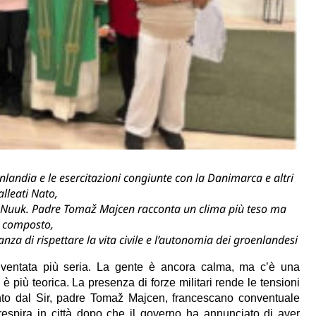
landia e le esercitazioni congiunte con la Danimarca e altri
alleati Nato,
i Nuuk. Padre Tomaž Majcen racconta un clima più teso ma
composto,
tanza di rispettare la vita civile e l’autonomia dei groenlandesi
diventata più seria. La gente è ancora calma, ma c’è una
più teorica. La presenza di forze militari rende le tensioni
iunto dal Sir, padre Tomaž Majcen, francescano conventuale
respira in città dopo che il governo ha annunciato di aver