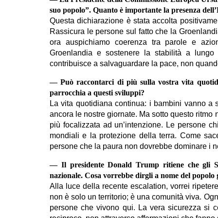
suo popolo”. Quanto è importante la presenza dell’E
Questa dichiarazione è stata accolta positivamen
Rassicura le persone sul fatto che la Groenlandi
ora auspichiamo coerenza tra parole e azioni
Groenlandia e sostenere la stabilità a lungo
contribuisce a salvaguardare la pace, non quand
— Può raccontarci di più sulla vostra vita quot
parrocchia a questi sviluppi?
La vita quotidiana continua: i bambini vanno a s
ancora le nostre giornate. Ma sotto questo ritmo n
più focalizzata ad un’intenzione. Le persone ch
mondiali e la protezione della terra. Come sacer
persone che la paura non dovrebbe dominare i nos
— Il presidente Donald Trump ritiene che gli Sta
nazionale. Cosa vorrebbe dirgli a nome del popolo
Alla luce della recente escalation, vorrei ripet
non è solo un territorio; è una comunità viva. Ogn
persone che vivono qui. La vera sicurezza si cos