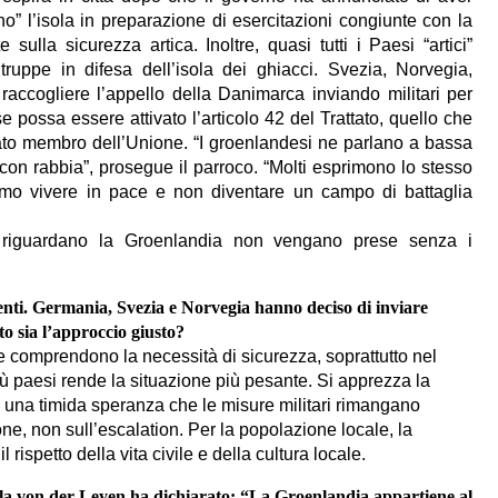
no” l’isola in preparazione di esercitazioni congiunte con la
sulla sicurezza artica. Inoltre, quasi tutti i Paesi “artici”
uppe in difesa dell’isola dei ghiacci. Svezia, Norvegia,
ccogliere l’appello della Danimarca inviando militari per
se possa essere attivato l’articolo 42 del Trattato, quello che
ato membro dell’Unione. “I groenlandesi ne parlano a bassa
on rabbia”, prosegue il parroco. “Molti esprimono lo stesso
amo vivere in pace e non diventare un campo di battaglia
e riguardano la Groenlandia non vengano prese senza i
ti. Germania, Svezia e Norvegia hanno deciso di inviare
o sia l’approccio giusto?
e comprendono la necessità di sicurezza, soprattutto nel
più paesi rende la situazione più pesante. Si apprezza la
e una timida speranza che le misure militari rimangano
ne, non sull’escalation. Per la popolazione locale, la
ispetto della vita civile e della cultura locale.
 von der Leyen ha dichiarato: “La Groenlandia appartiene al