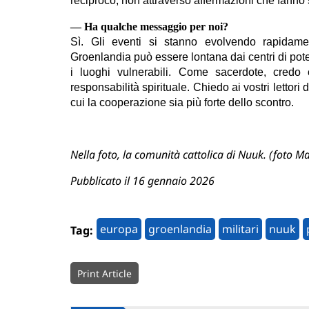
reciproco, non attraverso affermazioni che fanno s
— Ha qualche messaggio per noi?
Sì. Gli eventi si stanno evolvendo rapida
Groenlandia può essere lontana dai centri di pot
i luoghi vulnerabili. Come sacerdote, credo
responsabilità spirituale. Chiedo ai vostri lettor
cui la cooperazione sia più forte dello scontro.
Nella foto, la comunità cattolica di Nuuk. (foto M
Pubblicato il 16 gennaio 2026
europa
groenlandia
militari
nuuk
Tag:
Print Article