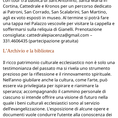
con tour tra basilica di Sant’Antonino, Santa Maria in
Cortina, Cattedrale e Kronos per un percorso dedicato
ai Patroni, San Corrado, San Scalabrini, San Martino,
agli ex voto esposti in museo. Al termine si potrà fare
una tappa nel Palazzo vescovile per visitare la cappella e
soffermarsi sulla reliquia di Gianelli. Prenotazione
consigliata:
cattedralepiacenza@gmail.com
–
331.4606435 (partecipazione gratuita)
L’Archivio e la biblioteca
Il ricco patrimonio culturale ecclesiastico non è solo una
testimonianza del passato ma si rivela uno strumento
prezioso per la riflessione e il rinnovamento spirituale.
Nell
’
anno giubilare anche la cultura, come l
’
arte, può
essere via privilegiata per ispirare e rianimare la
speranza; accompagnando il cammino personale di
ciascuno si intende offrire una visione di futuro nella
quale i beni culturali ecclesiastici sono al servizio
dell
’
evangelizzazione. L
’
esposizione di alcune opere e
documenti vuole condurre l
’
utente alla conoscenza dei