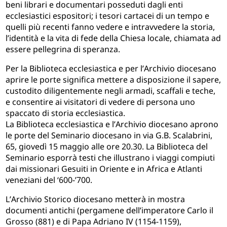
beni librari e documentari posseduti dagli enti
ecclesiastici espositori; i tesori cartacei di un tempo e
quelli più recenti fanno vedere e intravvedere la storia,
l
’
identità e la vita di fede della Chiesa locale, chiamata ad
essere pellegrina di speranza.
Per la Biblioteca ecclesiastica e per l
’
Archivio diocesano
aprire le porte significa mettere a disposizione il sapere,
custodito diligentemente negli armadi, scaffali e teche,
e consentire ai visitatori di vedere di persona uno
spaccato di storia ecclesiastica.
La Biblioteca ecclesiastica e l
’
Archivio diocesano aprono
le porte del Seminario diocesano in via G.B. Scalabrini,
65, giovedì 15 maggio alle ore 20.30. La Biblioteca del
Seminario esporrà testi che illustrano i viaggi compiuti
dai missionari Gesuiti in Oriente e in Africa e Atlanti
veneziani del
‘
600-
’
700.
L
’
Archivio Storico diocesano metterà in mostra
documenti antichi (pergamene dell
’
imperatore Carlo il
Grosso (881) e di Papa Adriano IV (1154-1159),