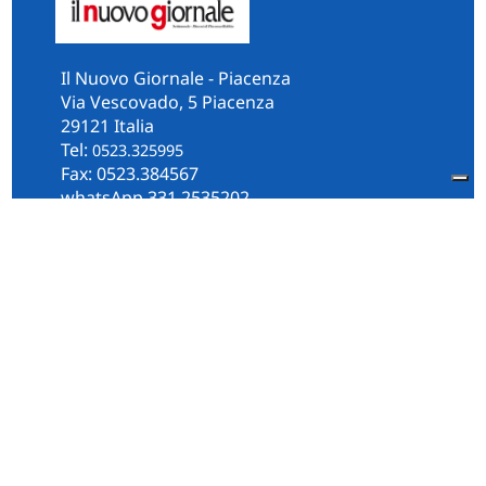
Il Nuovo Giornale - Piacenza
Via Vescovado, 5 Piacenza
29121 Italia
Tel:
0523.325995
Fax: 0523.384567
whatsApp 331.2535202
Facebook
il.n.giornale
Amministrazione Trasparente
Piacenza
Diocesi
Cultura e Società
Territorio
Persone e Storie
Chi Siamo
Contatti