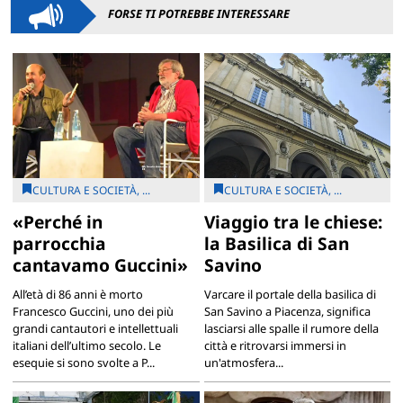
FORSE TI POTREBBE INTERESSARE
CULTURA E SOCIETÀ, ...
CULTURA E SOCIETÀ, ...
«Perché in
Viaggio tra le chiese:
parrocchia
la Basilica di San
cantavamo Guccini»
Savino
All’età di 86 anni è morto
Varcare il portale della basilica di
Francesco Guccini, uno dei più
San Savino a Piacenza, significa
grandi cantautori e intellettuali
lasciarsi alle spalle il rumore della
italiani dell’ultimo secolo. Le
città e ritrovarsi immersi in
esequie si sono svolte a P...
un'atmosfera...