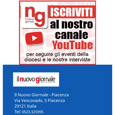
Il Nuovo Giornale - Piacenza
Via Vescovado, 5 Piacenza
29121 Italia
Tel:
0523.325995