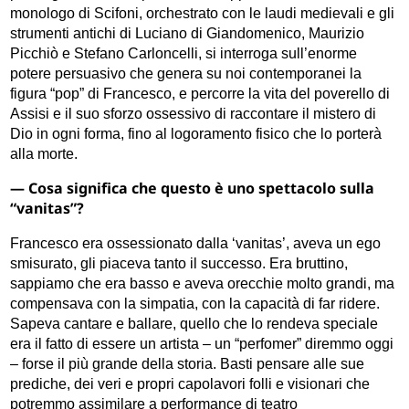
monologo di Scifoni, orchestrato con le laudi medievali e gli
strumenti antichi di Luciano di Giandomenico, Maurizio
Picchiò e Stefano Carloncelli, si interroga sull’enorme
potere persuasivo che genera su noi contemporanei la
figura “pop” di Francesco, e percorre la vita del poverello di
Assisi e il suo sforzo ossessivo di raccontare il mistero di
Dio in ogni forma, fino al logoramento fisico che lo porterà
alla morte.
— Cosa significa che questo è uno spettacolo sulla
“vanitas”?
Francesco era ossessionato dalla ‘vanitas’, aveva un ego
smisurato, gli piaceva tanto il successo. Era bruttino,
sappiamo che era basso e aveva orecchie molto grandi, ma
compensava con la simpatia, con la capacità di far ridere.
Sapeva cantare e ballare, quello che lo rendeva speciale
era il fatto di essere un artista – un “perfomer” diremmo oggi
– forse il più grande della storia. Basti pensare alle sue
prediche, dei veri e propri capolavori folli e visionari che
potremmo assimilare a performance di teatro