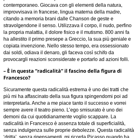
contemporaneo. Giocava con gli elementi della natura,
improvvisava in francese, lingua materna della madre,
citando a memoria brani dalle Chanson de geste e
stravolgendone il senso. Utilizzava il corpo, il nudo, perfino
la propria malattia, il dolore fisico e il mutismo. 800 anni fa
ha allestito il primo presepe a Greccio, la sua più geniale e
copiata invenzione. Nello stesso tempo, era ossessionato
dai soldi, odiava il denaro, gli faceva così schifo da
provocargli reazioni sconsiderate e portarlo ad azioni folli.
– È in questa “radicalità” il fascino della figura di
Francesco?
Sicuramente questa radicalità estrema è uno dei tratti che
più mi ha affascinato della sua figura spingendomi poi ad
interpretarla. Anche a me piace tanto il successo e vorrei
sempre avere il teatro pieno. L’ego smisurato è uno dei
demoni da cui quotidianamente voglio scappare. La
radicalità in Francesco è assenza totale di superficialità,
senza indulgenza sulle proprie debolezze. Questa radicalità
‘dritta’, senza ripensamenti, mi ricorda Picasso quando ha