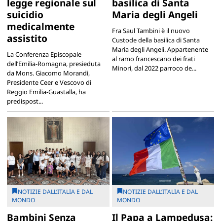
legge regionale sul
basilica di Santa
suicidio
Maria degli Angeli
medicalmente
Fra Saul Tambini è il nuovo
assistito
Custode della basilica di Santa
Maria degli Angeli. Appartenente
La Conferenza Episcopale
al ramo francescano dei frati
dell’Emilia-Romagna, presieduta
Minori, dal 2022 parroco de...
da Mons. Giacomo Morandi,
Presidente Ceer e Vescovo di
Reggio Emilia-Guastalla, ha
predispost...
NOTIZIE DALL’ITALIA E DAL
NOTIZIE DALL’ITALIA E DAL
MONDO
MONDO
Bambini Senza
Il Papa a Lampedusa: