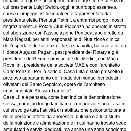
riqualificato grazie al supporto dal Rotary Club Piacenza il
cui presidente Luigi Swich, oggi, è purtroppo assente a
causa di impegni istituzionali ed è rappresentato dal
presidente eletto Pierluigi Petrini, a entrambi porgo i nostri
ringraziamenti. Il Rotary Club Piacenza ha operato in stretta
collaborazione con l’associazione Puntoeacapo diretto da
Mara Negrati, per anni responsabile di Nutrizione clinica
dell’ospedale di Piacenza, che, a sua volta, ha lavorato con
il dottor Augusto Pagani, past president del Rotary e già
presidente dell’Ordine provinciale dei Medici; con Marco
Rovellini, presidente della società MAE e con l’architetto
Carlo Ponzini. Per la sede di Casa Lilla è stato prescelto il
prezioso appartamento dell’abate dei monaci benedettini
olivetani del Santo Sepolcro, opera dell’architetto
rinascimentale Alessio Tramello”.
Casa Lilla è pensata, come ben indica la denominazione
stessa, come un luogo familiare e confortevole: una casa in
cui si svolge tutta l’attività di riabilitazione psiconutrizionale
delle persone affette da anoressia, bulimia o altri disturbi
della nutrizione e alimentazione e in cui hanno trovato sede
ambulatori e servizi dedicati, ma anche una zona soggiorno