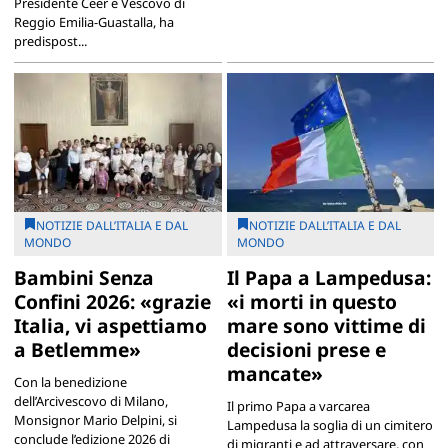
Presidente Ceer e Vescovo di
Reggio Emilia-Guastalla, ha
predispost...
NOTIZIE DALL’ITALIA E DAL
NOTIZIE DALL’ITALIA E DAL
MONDO
MONDO
Bambini Senza
Il Papa a Lampedusa:
Confini 2026: «grazie
«i morti in questo
Italia, vi aspettiamo
mare sono vittime di
a Betlemme»
decisioni prese e
mancate»
Con la benedizione
dell’Arcivescovo di Milano,
Il primo Papa a varcarea
Monsignor Mario Delpini, si
Lampedusa la soglia di un cimitero
conclude l’edizione 2026 di
di migranti e ad attraversare, con