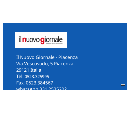
Il Nuovo Giornale - Piacenza
Via Vescovado, 5 Piacenza
29121 Italia
Tel:
0523.325995
Fax: 0523.384567
whatsApp 331.2535202
Facebook
il.n.giornale
Amministrazione Trasparente
Piacenza
Diocesi