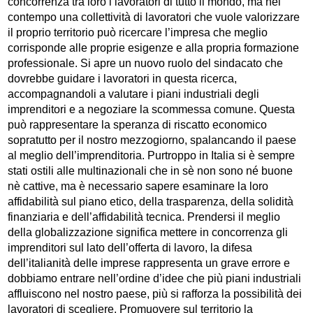
concorrenza tra loro i lavoratori di tutto il mondo, ma nel
contempo una collettività di lavoratori che vuole valorizzare
il proprio territorio può ricercare l’impresa che meglio
corrisponde alle proprie esigenze e alla propria formazione
professionale. Si apre un nuovo ruolo del sindacato che
dovrebbe guidare i lavoratori in questa ricerca,
accompagnandoli a valutare i piani industriali degli
imprenditori e a negoziare la scommessa comune. Questa
può rappresentare la speranza di riscatto economico
sopratutto per il nostro mezzogiorno, spalancando il paese
al meglio dell’imprenditoria. Purtroppo in Italia si è sempre
stati ostili alle multinazionali che in sè non sono né buone
nè cattive, ma è necessario sapere esaminare la loro
affidabilità sul piano etico, della trasparenza, della solidità
finanziaria e dell’affidabilità tecnica. Prendersi il meglio
della globalizzazione significa mettere in concorrenza gli
imprenditori sul lato dell’offerta di lavoro, la difesa
dell’italianità delle imprese rappresenta un grave errore e
dobbiamo entrare nell’ordine d’idee che più piani industriali
affluiscono nel nostro paese, più si rafforza la possibilità dei
lavoratori di scegliere. Promuovere sul territorio la