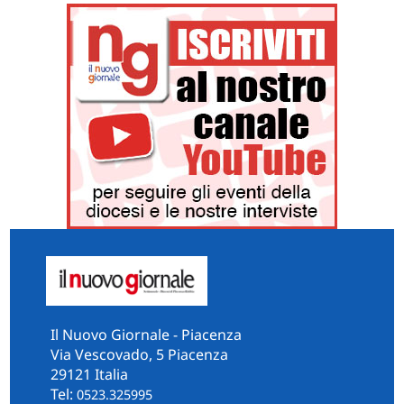
Il Nuovo Giornale - Piacenza
Via Vescovado, 5 Piacenza
29121 Italia
Tel:
0523.325995