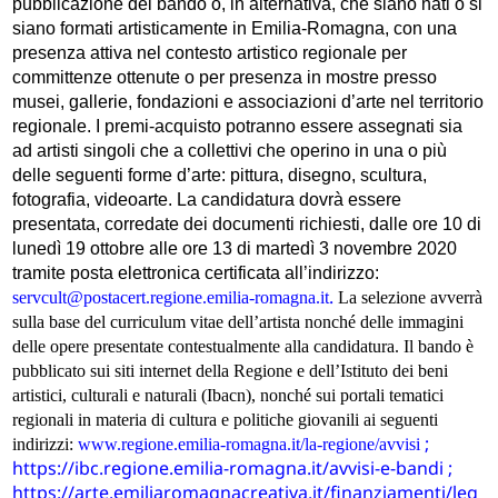
pubblicazione del bando o, in alternativa, che siano nati o si
siano formati artisticamente in Emilia-Romagna, con una
presenza attiva nel contesto artistico regionale per
committenze ottenute o per presenza in mostre presso
musei, gallerie, fondazioni e associazioni d’arte nel territorio
regionale. I premi-acquisto potranno essere assegnati sia
ad artisti singoli che a collettivi che operino in una o più
delle seguenti forme d’arte: pittura, disegno, scultura,
fotografia, videoarte. La candidatura dovrà essere
presentata, corredate dei documenti richiesti, dalle ore 10 di
lunedì 19 ottobre alle ore 13 di martedì 3 novembre 2020
tramite posta elettronica certificata all’indirizzo:
.
servcult@postacert.regione.emilia-romagna.it
La selezione avverrà
sulla base del curriculum vitae dell’artista nonché delle immagini
delle opere presentate contestualmente alla candidatura. Il bando è
pubblicato sui siti internet della Regione e dell’Istituto dei beni
artistici, culturali e naturali (Ibacn), nonché sui portali tematici
regionali in materia di cultura e politiche giovanili ai seguenti
;
indirizzi:
www.regione.emilia-romagna.it/la-regione/avvisi
https://ibc.regione.emilia-romagna.it/avvisi-e-bandi
;
https://arte.emiliaromagnacreativa.it/finanziamenti/leg