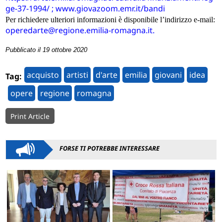
ge-37-1994/
;
www.giovazoom.emr.it/bandi
Per richiedere ulteriori informazioni è disponibile l’indirizzo e-mail:
operedarte@regione.emilia-romagna.it.
Pubblicato il 19 ottobre 2020
acquisto
artisti
d'arte
emilia
giovani
idea
Tag:
opere
regione
romagna
Print Article
FORSE TI POTREBBE INTERESSARE