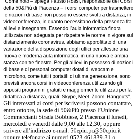
“Come noto – spiega Fausto Rossi, responsabile dei Corsi
della 50&Più di Piacenza – i corsi computer per trasmettere
le nozioni di base non possono essere svolti a distanza, in
videoconferenza, in quanto necessitano della presenza fra
allievi e insegnante. Essendo l’aula informatica finora
utilizzata non adeguata per rispettare le norme in vigore sul
distanziamento coronavirus, abbiamo approfittato di una
variazione della disposizione degli uffici per allestire una
nuova e moderna aula informatica, in una nuova e ampia
stanza con tre finestre. Per gli allievi in possesso di nozioni
di base e di personal computer dotati di webcam e
microfono, come tutti i portatili di ultima generazione, sono
previsti ancora corsi in videoconferenza utilizzando gli
appositi programmi gratuiti e maggiormente utilizzati per la
didattica a distanza, quali: Skype, Meet, Zoom, Hangouts”.
Gli interessati ai corsi per iscriversi possono contattare,
entro ottobre, la sede di 50&Più presso l’Unione
Commercianti Strada Bobbiese, 2 Piacenza il lunedì,
mercoledì e venerdì dalle 9,00 alle 12,30, oppure
scrivere all’indirizzo e-mail:
50epiu.pc@50epiu.it
oppure telefonare
ai numeri 0523.461839-31 o