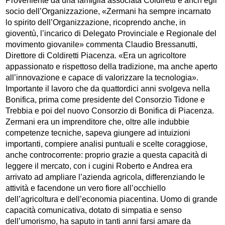
Proveniente da una famiglia associata Coldiretti e anch’egli
socio dell’Organizzazione, «Zermani ha sempre incarnato
lo spirito dell’Organizzazione, ricoprendo anche, in
gioventù, l’incarico di Delegato Provinciale e Regionale del
movimento giovanile» commenta Claudio Bressanutti,
Direttore di Coldiretti Piacenza. «Era un agricoltore
appassionato e rispettoso della tradizione, ma anche aperto
all’innovazione e capace di valorizzare la tecnologia».
Importante il lavoro che da quattordici anni svolgeva nella
Bonifica, prima come presidente del Consorzio Tidone e
Trebbia e poi del nuovo Consorzio di Bonifica di Piacenza.
Zermani era un imprenditore che, oltre alle indubbie
competenze tecniche, sapeva giungere ad intuizioni
importanti, compiere analisi puntuali e scelte coraggiose,
anche controcorrente: proprio grazie a questa capacità di
leggere il mercato, con i cugini Roberto e Andrea era
arrivato ad ampliare l’azienda agricola, differenziando le
attività e facendone un vero fiore all’occhiello
dell’agricoltura e dell’economia piacentina. Uomo di grande
capacità comunicativa, dotato di simpatia e senso
dell’umorismo, ha saputo in tanti anni farsi amare da