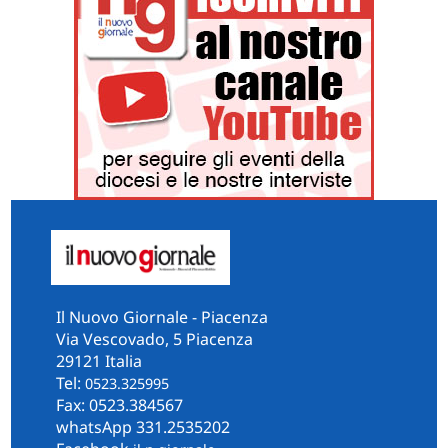
Il Nuovo Giornale - Piacenza
Via Vescovado, 5 Piacenza
29121 Italia
Tel:
0523.325995
Fax: 0523.384567
whatsApp 331.2535202