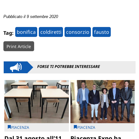
Pubblicato il 9 settembre 2020
bonifica
coldiretti
consorzio
fausto
Tag:
Print Article
FORSE TI POTREBBE INTERESSARE
PIACENZA
PIACENZA
Dal 31 agosto all’11
Piacenza Expo ha