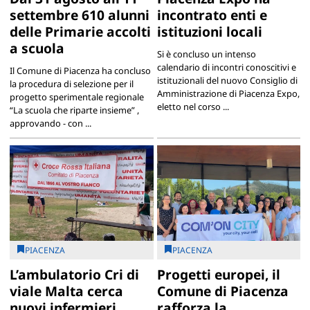
settembre 610 alunni
incontrato enti e
delle Primarie accolti
istituzioni locali
a scuola
Si è concluso un intenso
calendario di incontri conoscitivi e
Il Comune di Piacenza ha concluso
istituzionali del nuovo Consiglio di
la procedura di selezione per il
Amministrazione di Piacenza Expo,
progetto sperimentale regionale
eletto nel corso ...
“La scuola che riparte insieme” ,
approvando - con ...
PIACENZA
PIACENZA
L’ambulatorio Cri di
Progetti europei, il
viale Malta cerca
Comune di Piacenza
nuovi infermieri
rafforza la