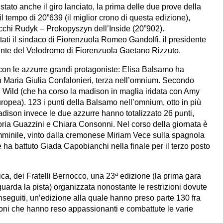
ato anche il giro lanciato, la prima delle due prove della
il tempo di 20”639 (il miglior crono di questa edizione),
cchi Rudyk – Prokopyszyn dell’Inside (20”902).
tati il sindaco di Fiorenzuola Romeo Gandolfi, il presidente
ente del Velodromo di Fiorenzuola Gaetano Rizzuto.
 con le azzurre grandi protagoniste: Elisa Balsamo ha
n Maria Giulia Confalonieri, terza nell’omnium. Secondo
n Wild (che ha corso la madison in maglia iridata con Amy
opea). 123 i punti della Balsamo nell’omnium, otto in più
madison invece le due azzurre hanno totalizzato 26 punti,
ttoria Guazzini e Chiara Consonni. Nel corso della giornata è
emminile, vinto dalla cremonese Miriam Vece sulla spagnola
 ha battuto Giada Capobianchi nella finale per il terzo posto
sica, dei Fratelli Bernocco, una 23ª edizione (la prima gara
uarda la pista) organizzata nonostante le restrizioni dovute
onseguiti, un’edizione alla quale hanno preso parte 130 fra
mpioni che hanno reso appassionanti e combattute le varie