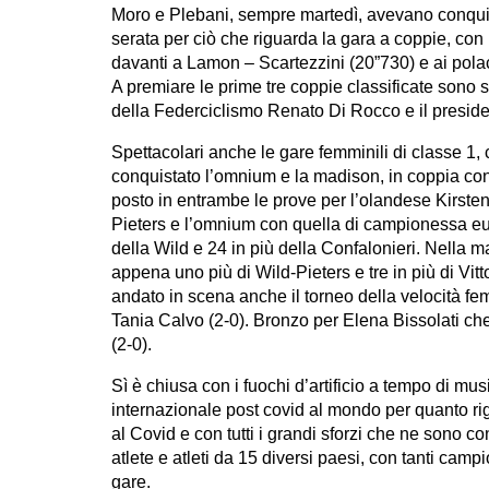
Moro e Plebani, sempre martedì, avevano conquist
serata per ciò che riguarda la gara a coppie, con 
davanti a Lamon – Scartezzini (20”730) e ai pola
A premiare le prime tre coppie classificate sono s
della Federciclismo Renato Di Rocco e il presid
Spettacolari anche le gare femminili di classe 1,
conquistato l’omnium e la madison, in coppia co
posto in entrambe le prove per l’olandese Kirste
Pieters e l’omnium con quella di campionessa eur
della Wild e 24 in più della Confalonieri. Nella 
appena uno più di Wild-Pieters e tre in più di Vi
andato in scena anche il torneo della velocità f
Tania Calvo (2-0). Bronzo per Elena Bissolati che
(2-0).
Sì è chiusa con i fuochi d’artificio a tempo di mu
internazionale post covid al mondo per quanto rig
al Covid e con tutti i grandi sforzi che ne sono c
atlete e atleti da 15 diversi paesi, con tanti ca
gare.