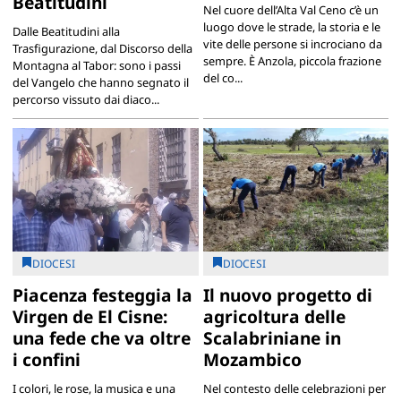
Beatitudini
Nel cuore dell’Alta Val Ceno c’è un
luogo dove le strade, la storia e le
Dalle Beatitudini alla
vite delle persone si incrociano da
Trasfigurazione, dal Discorso della
sempre. È Anzola, piccola frazione
Montagna al Tabor: sono i passi
del co...
del Vangelo che hanno segnato il
percorso vissuto dai diaco...
DIOCESI
DIOCESI
Piacenza festeggia la
Il nuovo progetto di
Virgen de El Cisne:
agricoltura delle
una fede che va oltre
Scalabriniane in
i confini
Mozambico
I colori, le rose, la musica e una
Nel contesto delle celebrazioni per