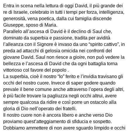
Entra in scena nella lettura di oggi David, il più grande dei
re di Israele, celebrato in tutti i tempi per forza, intelligenza,
generosità, vena poetica, dalla cui famiglia discende
Giuseppe, sposo di Maria.
Parallelo all’ascesa di David è il declino di Saul che,
dominato da superbia e passione, tradita per avidità
l’alleanza con il Signore è invaso da uno “spirito cattivo”, in
preda ad attacchi di gelosia omicida nei confronti del
giovane David. Saul non riesce a gioire, non può vedere la
bellezza e l’ascesa di David che da ogni battaglia torna
vittorioso col favore del popolo .
La superbia, cioè il nostro “Io” ferito e l’invidia travisano gli
occhi del nostro cuore. Invece di saper godere quando
prevale il bene comune anche attraverso l’opera degli altri,
è più facile trovare la pagliuzza negli occhi altrui, avere
sempre qualcosa da ridire e così porre un ostacolo alla
gloria di Dio nell’operato dei fratelli.
Il nostro cuore non è ancora libero e anche verso Dio
proviamo quest’atteggiamento di sfiducia e sospetto.
Dobbiamo ammettere di non avere sguardo limpido e occhi