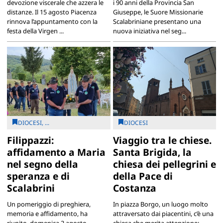
devozione viscerale che azzera le
i 90 anni della Provincia San
distanze. Il 15 agosto Piacenza
Giuseppe, le Suore Missionarie
rinnova l’appuntamento con la
Scalabriniane presentano una
festa della Virgen ...
nuova iniziativa nel seg...
DIOCESI, ...
DIOCESI
Filippazzi:
Viaggio tra le chiese.
affidamento a Maria
Santa Brigida, la
nel segno della
chiesa dei pellegrini e
speranza e di
della Pace di
Scalabrini
Costanza
Un pomeriggio di preghiera,
In piazza Borgo, un luogo molto
memoria e affidamento, ha
attraversato dai piacentini, c’è una
riunito, domenica 2 agosto ,
chiesa che merita attenzione: