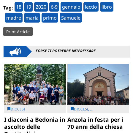
18
19
2020
6-9
gennaio
lectio
libro
Tag:
madre
maria
primo
Samuele
Print Article
FORSE TI POTREBBE INTERESSARE
DIOCESI
DIOCESI, ...
I diaconi a Bedonia in
Anzola in festa per i
ascolto delle
70 anni della chiesa