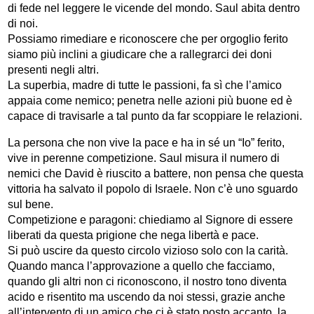
di fede nel leggere le vicende del mondo. Saul abita dentro
di noi.
Possiamo rimediare e riconoscere che per orgoglio ferito
siamo più inclini a giudicare che a rallegrarci dei doni
presenti negli altri.
La superbia, madre di tutte le passioni, fa sì che l’amico
appaia come nemico; penetra nelle azioni più buone ed è
capace di travisarle a tal punto da far scoppiare le relazioni.
La persona che non vive la pace e ha in sé un “Io” ferito,
vive in perenne competizione. Saul misura il numero di
nemici che David è riuscito a battere, non pensa che questa
vittoria ha salvato il popolo di Israele. Non c’è uno sguardo
sul bene.
Competizione e paragoni: chiediamo al Signore di essere
liberati da questa prigione che nega libertà e pace.
Si può uscire da questo circolo vizioso solo con la carità.
Quando manca l’approvazione a quello che facciamo,
quando gli altri non ci riconoscono, il nostro tono diventa
acido e risentito ma uscendo da noi stessi, grazie anche
all’intervento di un amico che ci è stato posto accanto, la