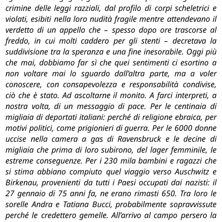
crimine delle leggi razziali, dal profilo di corpi scheletrici e
violati, esibiti nella loro nudità fragile mentre attendevano il
verdetto di un appello che – spesso dopo ore trascorse al
freddo, in cui molti caddero per gli stenti – decretava la
suddivisione tra la speranza e una fine inesorabile. Oggi più
che mai, dobbiamo far sì che quei sentimenti ci esortino a
non voltare mai lo sguardo dall’altra parte, ma a voler
conoscere, con consapevolezza e responsabilità condivise,
ciò che è stato. Ad ascoltarne il monito. A farci interpreti, a
nostra volta, di un messaggio di pace. Per le centinaia di
migliaia di deportati italiani: perché di religione ebraica, per
motivi politici, come prigionieri di guerra. Per le 6000 donne
uccise nella camera a gas di Ravensbruck e le decine di
migliaia che prima di loro subirono, del lager femminile, le
estreme conseguenze. Per i 230 mila bambini e ragazzi che
si stima abbiano compiuto quel viaggio verso Auschwitz e
Birkenau, provenienti da tutti i Paesi occupati dai nazisti: il
27 gennaio di 75 anni fa, ne erano rimasti 650. Tra loro le
sorelle Andra e Tatiana Bucci, probabilmente sopravvissute
perché le credettero gemelle. All’arrivo al campo persero la