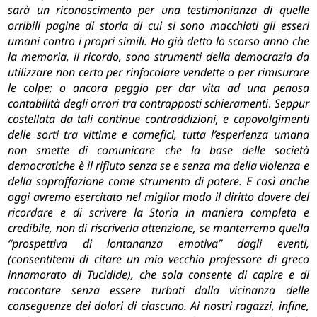
sarà un riconoscimento per una testimonianza di quelle
orribili pagine di storia di cui si sono macchiati gli esseri
umani contro i propri simili. Ho già detto lo scorso anno che
la memoria, il ricordo, sono strumenti della democrazia da
utilizzare non certo per rinfocolare vendette o per rimisurare
le colpe;
o ancora peggio per dar vita ad una penosa
contabilità degli orrori tra contrapposti schieramenti
.
Seppur
costellata da tali continue contraddizioni, e capovolgimenti
delle sorti tra vittime e carnefici, tutta l’esperienza umana
non smette di comunicare che la base delle società
democratiche è il rifiuto senza se e senza ma della violenza e
della sopraffazione come strumento di potere.
E così anche
oggi avremo esercitato nel miglior modo il diritto dovere del
ricordare e di scrivere la Storia in maniera completa e
credibile, non di riscriverla attenzione, se manterremo quella
“prospettiva di lontananza emotiva” dagli eventi,
(consentitemi di citare un mio vecchio professore di greco
innamorato di Tucidide), che sola consente di capire e di
raccontare senza essere turbati dalla vicinanza delle
conseguenze dei dolori di ciascuno. Ai nostri ragazzi, infine,