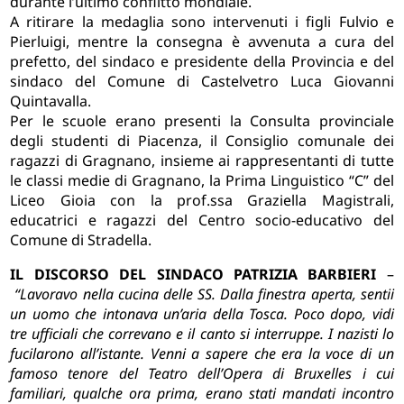
durante l’ultimo conflitto mondiale.
A ritirare la medaglia sono intervenuti i figli Fulvio e
Pierluigi, mentre la consegna è avvenuta a cura del
prefetto, del sindaco e presidente della Provincia e del
sindaco del Comune di Castelvetro Luca Giovanni
Quintavalla.
Per le scuole erano presenti la Consulta provinciale
degli studenti di Piacenza, il Consiglio comunale dei
ragazzi di Gragnano, insieme ai rappresentanti di tutte
le classi medie di Gragnano, la Prima Linguistico “C” del
Liceo Gioia con la prof.ssa Graziella Magistrali,
educatrici e ragazzi del Centro socio-educativo del
Comune di Stradella.
IL DISCORSO DEL SINDACO PATRIZIA BARBIERI
–
“Lavoravo nella cucina delle SS. Dalla finestra aperta, sentii
un uomo che intonava un’aria della Tosca. Poco dopo, vidi
tre ufficiali che correvano e il canto si interruppe. I nazisti lo
fucilarono all’istante. Venni a sapere che era la voce di un
famoso tenore del Teatro dell’Opera di Bruxelles i cui
familiari, qualche ora prima, erano stati mandati incontro