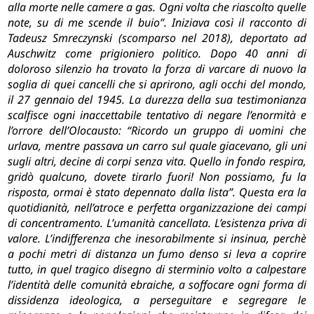
alla morte nelle camere a gas. Ogni volta che riascolto quelle
note, su di me scende il buio”. Iniziava così il racconto di
Tadeusz Smreczynski (scomparso nel 2018), deportato ad
Auschwitz come prigioniero politico. Dopo 40 anni di
doloroso silenzio ha trovato la forza di varcare di nuovo la
soglia di quei cancelli che si aprirono, agli occhi del mondo,
il 27 gennaio del 1945. La durezza della sua testimonianza
scalfisce ogni inaccettabile tentativo di negare l’enormità e
l’orrore dell’Olocausto: “Ricordo un gruppo di uomini che
urlava, mentre passava un carro sul quale giacevano, gli uni
sugli altri, decine di corpi senza vita. Quello in fondo respira,
gridò qualcuno, dovete tirarlo fuori! Non possiamo, fu la
risposta, ormai è stato depennato dalla lista”. Questa era la
quotidianità, nell’atroce e perfetta organizzazione dei campi
di concentramento. L’umanità cancellata. L’esistenza priva di
valore. L’indifferenza che inesorabilmente si insinua, perchè
a pochi metri di distanza un fumo denso si leva a coprire
tutto, in quel tragico disegno di sterminio volto a calpestare
l’identità delle comunità ebraiche, a soffocare ogni forma di
dissidenza ideologica, a perseguitare e segregare le