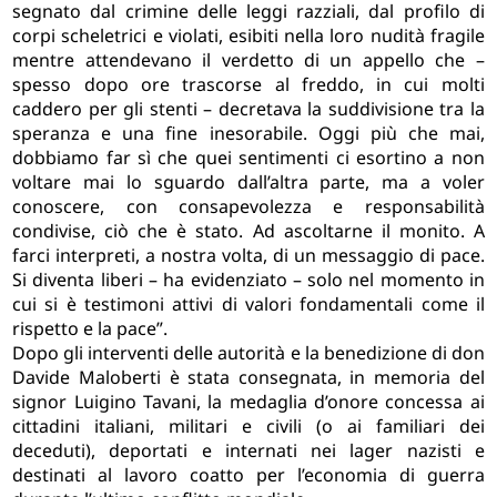
segnato dal crimine delle leggi razziali, dal profilo di
corpi scheletrici e violati, esibiti nella loro nudità fragile
mentre attendevano il verdetto di un appello che –
spesso dopo ore trascorse al freddo, in cui molti
caddero per gli stenti – decretava la suddivisione tra la
speranza e una fine inesorabile. Oggi più che mai,
dobbiamo far sì che quei sentimenti ci esortino a non
voltare mai lo sguardo dall’altra parte, ma a voler
conoscere, con consapevolezza e responsabilità
condivise, ciò che è stato. Ad ascoltarne il monito. A
farci interpreti, a nostra volta, di un messaggio di pace.
Si diventa liberi – ha evidenziato – solo nel momento in
cui si è testimoni attivi di valori fondamentali come il
rispetto e la pace”.
Dopo gli interventi delle autorità e la benedizione di don
Davide Maloberti è stata consegnata, in memoria del
signor Luigino Tavani, la medaglia d’onore concessa ai
cittadini italiani, militari e civili (o ai familiari dei
deceduti), deportati e internati nei lager nazisti e
destinati al lavoro coatto per l’economia di guerra