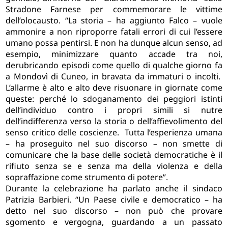
Stradone Farnese per commemorare le vittime
dell’olocausto. “La storia – ha aggiunto Falco – vuole
ammonire a non riproporre fatali errori di cui l’essere
umano possa pentirsi. E non ha dunque alcun senso, ad
esempio, minimizzare quanto accade tra noi,
derubricando episodi come quello di qualche giorno fa
a Mondovì di Cuneo, in bravata da immaturi o incolti.
L’allarme è alto e alto deve risuonare in giornate come
queste: perché lo sdoganamento dei peggiori istinti
dell’individuo contro i propri simili si nutre
dell’indifferenza verso la storia o dell’affievolimento del
senso critico delle coscienze. Tutta l’esperienza umana
– ha proseguito nel suo discorso – non smette di
comunicare che la base delle società democratiche è il
rifiuto senza se e senza ma della violenza e della
sopraffazione come strumento di potere”.
Durante la celebrazione ha parlato anche il sindaco
Patrizia Barbieri. “Un Paese civile e democratico – ha
detto nel suo discorso – non può che provare
sgomento e vergogna, guardando a un passato