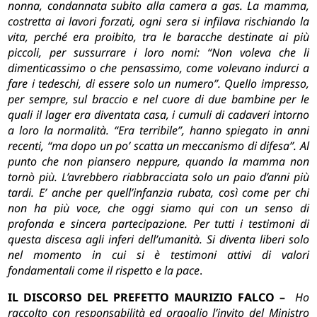
nonna, condannata subito alla camera a gas. La mamma,
costretta ai lavori forzati, ogni sera si infilava rischiando la
vita, perché era proibito, tra le baracche destinate ai più
piccoli, per sussurrare i loro nomi: “Non voleva che li
dimenticassimo o che pensassimo, come volevano indurci a
fare i tedeschi, di essere solo un numero”. Quello impresso,
per sempre, sul braccio e nel cuore di due bambine per le
quali il lager era diventata casa, i cumuli di cadaveri intorno
a loro la normalità. “Era terribile”, hanno spiegato in anni
recenti, “ma dopo un po’ scatta un meccanismo di difesa”. Al
punto che non piansero neppure, quando la mamma non
tornò più. L’avrebbero riabbracciata solo un paio d’anni più
tardi. E’ anche per quell’infanzia rubata, così come per chi
non ha più voce, che oggi siamo qui con un senso di
profonda e sincera partecipazione. Per tutti i testimoni di
questa discesa agli inferi dell’umanità. Si diventa liberi solo
nel momento in cui si è testimoni attivi di valori
fondamentali come il rispetto e la pace
.
IL DISCORSO DEL PREFETTO MAURIZIO FALCO –
Ho
raccolto con responsabilità ed orgoglio l’invito del Ministro