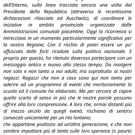
dell’Interno, sulla linea tracciata ancora una volta dal
Presidente della Repubblica (attraverso le recentissime
dichiarazioni rilasciate ad Auschwitz), di coordinare le
iniziative in ambito provinciale organizzate dalle
Amministrazioni comunali piacentine. Oggi la ricorrenza si
intrecciava in un momento particolarmente significativo per
la nostra Regione;
Con il rischio di poter essere un po’
offuscata dalle forti ricadute sulla politica nazionale.
E
proprio per questo, ho ritenuto doveroso partecipare con un
messaggio antico e nuovo allo stesso tempo.
Da rivolgere
non solo e non tanto a noi adulti; ma soprattutto ai nostri
ragazzi.
Ragazzi che non a caso sono qui non tanto per
aderire ad un programma di eventi che meritoriamente la
scuola ed il comune ha elaborato.
Ma per cercare di capire
quello scarto di senso in più che le nostre parole possono
offrire alla loro comprensione. A loro che, ormai distanti più
di mezzo secolo da quegli eventi, rischiano di sentirsi
convocati unicamente per un rito lontano;
che appartiene piuttosto ad un’altra generazione, e che non
sembra impattare più di tanto sulle loro speranze (o paure)