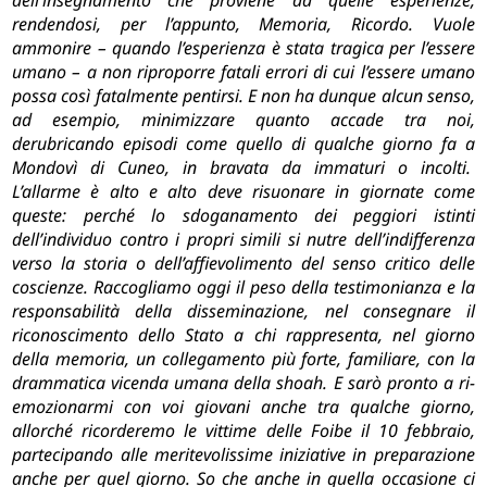
dell’insegnamento che proviene da quelle esperienze,
rendendosi, per l’appunto, Memoria, Ricordo.
Vuole
ammonire – quando l’esperienza è stata tragica per l’essere
umano – a non riproporre fatali errori di cui l’essere umano
possa così fatalmente pentirsi.
E non ha dunque alcun senso,
ad esempio, minimizzare quanto accade tra noi,
derubricando episodi come quello di qualche giorno fa a
Mondovì di Cuneo, in bravata da immaturi o incolti.
L’allarme è alto e alto deve risuonare in giornate come
queste: perché lo sdoganamento dei peggiori istinti
dell’individuo contro i propri simili si nutre dell’indifferenza
verso la storia o dell’affievolimento del senso critico delle
coscienze.
Raccogliamo oggi il peso della testimonianza e la
responsabilità della disseminazione, nel consegnare il
riconoscimento dello Stato a chi rappresenta, nel giorno
della memoria, un collegamento più forte, familiare, con la
drammatica vicenda umana della shoah.
E sarò pronto a ri-
emozionarmi con voi giovani anche tra qualche giorno,
allorché ricorderemo le vittime delle Foibe il 10 febbraio,
partecipando alle meritevolissime iniziative in preparazione
anche per quel giorno.
So che anche in quella occasione ci