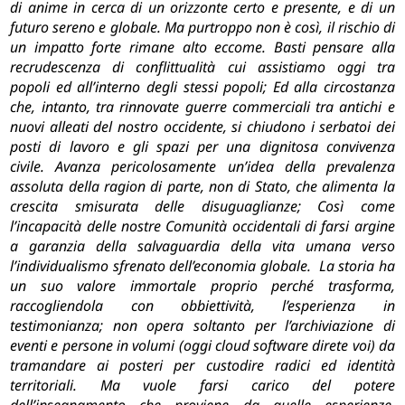
di anime in cerca di un orizzonte certo e presente, e di un
futuro sereno e globale.
Ma purtroppo non è così, il rischio di
un impatto forte rimane alto eccome.
Basti pensare alla
recrudescenza di conflittualità cui assistiamo oggi tra
popoli
ed all’interno degli stessi popoli;
Ed alla circostanza
che, intanto, tra rinnovate guerre commerciali tra antichi e
nuovi alleati del nostro occidente, si chiudono i serbatoi dei
posti di lavoro e gli spazi per una dignitosa convivenza
civile.
Avanza pericolosamente un’idea della prevalenza
assoluta della ragion di parte, non di Stato, che alimenta la
crescita smisurata delle disuguaglianze;
Così come
l’incapacità delle nostre Comunità occidentali di farsi argine
a garanzia della salvaguardia della vita umana verso
l’individualismo sfrenato dell’economia globale. La storia ha
un suo valore immortale proprio perché trasforma,
raccogliendola con obbiettività, l’esperienza in
testimonianza;
non opera soltanto per l’archiviazione di
eventi e persone in volumi (oggi cloud software direte voi) da
tramandare ai posteri per custodire radici ed identità
territoriali.
Ma vuole farsi carico del potere