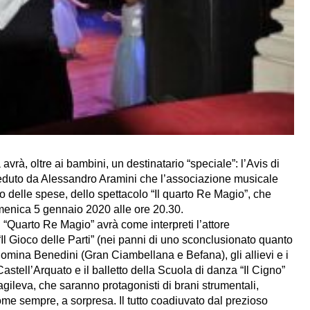
vrà, oltre ai bambini, un destinatario “speciale”: l’Avis di
sieduto da Alessandro Aramini che l’associazione musicale
o delle spese, dello spettacolo “Il quarto Re Magio”, che
menica 5 gennaio 2020 alle ore 20.30.
 “Quarto Re Magio” avrà come interpreti l’attore
l Gioco delle Parti” (nei panni di uno sconclusionato quanto
Romina Benedini (Gran Ciambellana e Befana), gli allievi e i
stell’Arquato e il balletto della Scuola di danza “Il Cigno”
agileva, che saranno protagonisti di brani strumentali,
 come sempre, a sorpresa. Il tutto coadiuvato dal prezioso