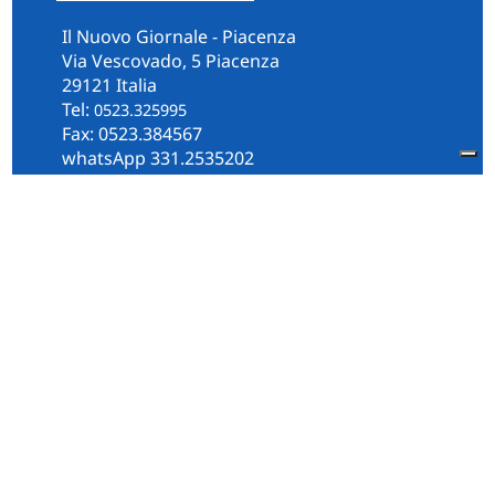
Il Nuovo Giornale - Piacenza
Via Vescovado, 5 Piacenza
29121 Italia
Tel:
0523.325995
Fax: 0523.384567
whatsApp 331.2535202
Facebook
il.n.giornale
Amministrazione Trasparente
Piacenza
Diocesi
Cultura e Società
Territorio
Persone e Storie
Chi Siamo
Contatti
Informativa Privacy