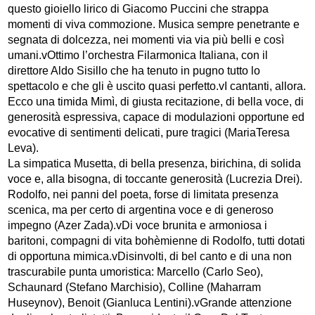
questo gioiello lirico di Giacomo Puccini che strappa
momenti di viva commozione. Musica sempre penetrante e
segnata di dolcezza, nei momenti via via più belli e così
umani.vOttimo l’orchestra Filarmonica Italiana, con il
direttore Aldo Sisillo che ha tenuto in pugno tutto lo
spettacolo e che gli è uscito quasi perfetto.vI cantanti, allora.
Ecco una timida Mimì, di giusta recitazione, di bella voce, di
generosità espressiva, capace di modulazioni opportune ed
evocative di sentimenti delicati, pure tragici (MariaTeresa
Leva).
La simpatica Musetta, di bella presenza, birichina, di solida
voce e, alla bisogna, di toccante generosità (Lucrezia Drei).
Rodolfo, nei panni del poeta, forse di limitata presenza
scenica, ma per certo di argentina voce e di generoso
impegno (Azer Zada).vDi voce brunita e armoniosa i
baritoni, compagni di vita bohèmienne di Rodolfo, tutti dotati
di opportuna mimica.vDisinvolti, di bel canto e di una non
trascurabile punta umoristica: Marcello (Carlo Seo),
Schaunard (Stefano Marchisio), Colline (Maharram
Huseynov), Benoit (Gianluca Lentini).vGrande attenzione