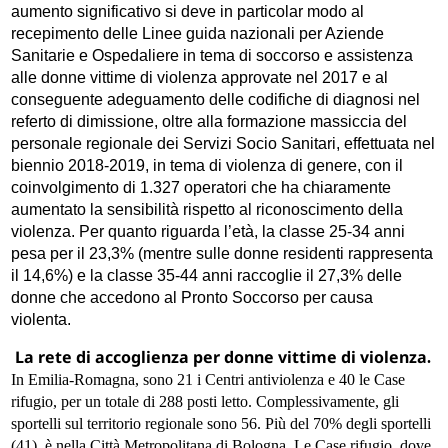
aumento significativo si deve in particolar modo al
recepimento delle Linee guida nazionali per Aziende
Sanitarie e Ospedaliere in tema di soccorso e assistenza
alle donne vittime di violenza approvate nel 2017 e al
conseguente adeguamento delle codifiche di diagnosi nel
referto di dimissione, oltre alla formazione massiccia del
personale regionale dei Servizi Socio Sanitari, effettuata nel
biennio 2018-2019, in tema di violenza di genere, con il
coinvolgimento di 1.327 operatori che ha chiaramente
aumentato la sensibilità rispetto al riconoscimento della
violenza. Per quanto riguarda l’età, la classe 25-34 anni
pesa per il 23,3% (mentre sulle donne residenti rappresenta
il 14,6%) e la classe 35-44 anni raccoglie il 27,3% delle
donne che accedono al Pronto Soccorso per causa
violenta.
La rete di accoglienza per donne vittime di violenza
.
In Emilia-Romagna, sono 21 i Centri antiviolenza e 40 le Case
rifugio, per un totale di 288 posti letto. Complessivamente, gli
sportelli sul territorio regionale sono 56. Più del 70% degli sportelli
(41), è nella Città Metropolitana di Bologna. Le Case rifugio, dove