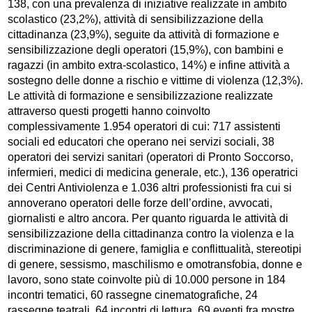
138, con una prevalenza di iniziative realizzate in ambito
scolastico (23,2%), attività di sensibilizzazione della
cittadinanza (23,9%), seguite da attività di formazione e
sensibilizzazione degli operatori (15,9%), con bambini e
ragazzi (in ambito extra-scolastico, 14%) e infine attività a
sostegno delle donne a rischio e vittime di violenza (12,3%).
Le attività di formazione e sensibilizzazione realizzate
attraverso questi progetti hanno coinvolto
complessivamente 1.954 operatori di cui: 717 assistenti
sociali ed educatori che operano nei servizi sociali, 38
operatori dei servizi sanitari (operatori di Pronto Soccorso,
infermieri, medici di medicina generale, etc.), 136 operatrici
dei Centri Antiviolenza e 1.036 altri professionisti fra cui si
annoverano operatori delle forze dell’ordine, avvocati,
giornalisti e altro ancora. Per quanto riguarda le attività di
sensibilizzazione della cittadinanza contro la violenza e la
discriminazione di genere, famiglia e conflittualità, stereotipi
di genere, sessismo, maschilismo e omotransfobia, donne e
lavoro, sono state coinvolte più di 10.000 persone in 184
incontri tematici, 60 rassegne cinematografiche, 24
rassegne teatrali, 64 incontri di lettura, 69 eventi fra mostre,