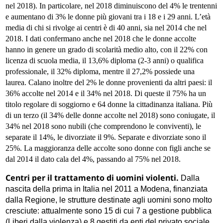
nel 2018). In particolare, nel 2018 diminuiscono del 4% le trentenni
e aumentano di 3% le donne più giovani tra i 18 e i 29 anni. L’età
media di chi si rivolge ai centri è di 40 anni, sia nel 2014 che nel
2018. I dati confermano anche nel 2018 che le donne accolte
hanno in genere un grado di scolarità medio alto, con il 22% con
licenza di scuola media, il 13,6% diploma (2-3 anni) o qualifica
professionale, il 32% diploma, mentre il 27,2% possiede una
laurea. Calano inoltre del 2% le donne provenienti da altri paesi: il
36% accolte nel 2014 e il 34% nel 2018. Di queste il 75% ha un
titolo regolare di soggiorno e 64 donne la cittadinanza italiana. Più
di un terzo (il 34% delle donne accolte nel 2018) sono coniugate, il
34% nel 2018 sono nubili (che comprendono le conviventi), le
separate il 14%, le divorziate il 9%. Separate e divorziate sono il
25%. La maggioranza delle accolte sono donne con figli anche se
dal 2014 il dato cala del 4%, passando al 75% nel 2018.
Centri per il trattamento di uomini violenti.
Dalla
nascita della prima in Italia nel 2011 a Modena, finanziata
dalla Regione, le strutture destinate agli uomini sono molto
cresciute: attualmente sono 15 di cui 7 a gestione pubblica
(Liberi dalla violenza) e 8 gestiti da enti del privato sociale.