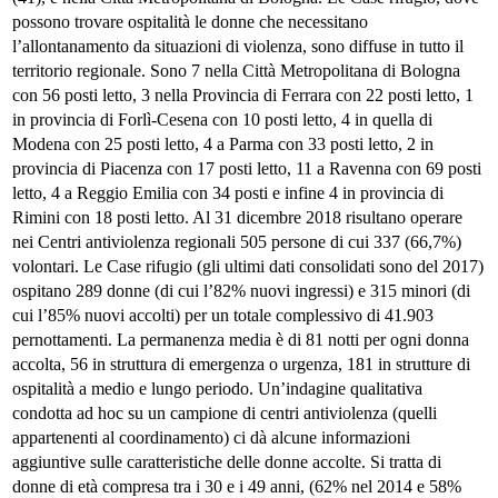
possono trovare ospitalità le donne che necessitano
l’allontanamento da situazioni di violenza, sono diffuse in tutto il
territorio regionale. Sono 7 nella Città Metropolitana di Bologna
con 56 posti letto, 3 nella Provincia di Ferrara con 22 posti letto, 1
in provincia di Forlì-Cesena con 10 posti letto, 4 in quella di
Modena con 25 posti letto, 4 a Parma con 33 posti letto, 2 in
provincia di Piacenza con 17 posti letto, 11 a Ravenna con 69 posti
letto, 4 a Reggio Emilia con 34 posti e infine 4 in provincia di
Rimini con 18 posti letto. Al 31 dicembre 2018 risultano operare
nei Centri antiviolenza regionali 505 persone di cui 337 (66,7%)
volontari. Le Case rifugio (gli ultimi dati consolidati sono del 2017)
ospitano 289 donne (di cui l’82% nuovi ingressi) e 315 minori (di
cui l’85% nuovi accolti) per un totale complessivo di 41.903
pernottamenti. La permanenza media è di 81 notti per ogni donna
accolta, 56 in struttura di emergenza o urgenza, 181 in strutture di
ospitalità a medio e lungo periodo. Un’indagine qualitativa
condotta ad hoc su un campione di centri antiviolenza (quelli
appartenenti al coordinamento) ci dà alcune informazioni
aggiuntive sulle caratteristiche delle donne accolte. Si tratta di
donne di età compresa tra i 30 e i 49 anni, (62% nel 2014 e 58%