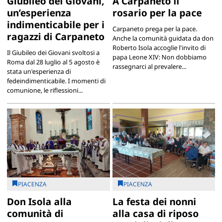
Giubileo dei Giovani,
A Carpaneto il
un’esperienza
rosario per la pace
indimenticabile per i
Carpaneto prega per la pace.
ragazzi di Carpaneto
Anche la comunità guidata da don
Roberto Isola accoglie l'invito di
Il Giubileo dei Giovani svoltosi a
papa Leone XIV: Non dobbiamo
Roma dal 28 luglio al 5 agosto è
rassegnarci al prevalere...
stata un'esperienza di
fedeindimenticabile. I momenti di
comunione, le riflessioni...
PIACENZA
PIACENZA
Don Isola alla
La festa dei nonni
comunità di
alla casa di riposo