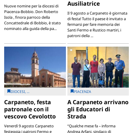
Ausiliatrice
Nuove nomine per la diocesi di
Piacenza-Bobbio. Don Roberto
Il 9 agosto a Carpaneto è giornata
Isola , finora parroco della
di festa! Tutto il paese è invitato a
Concattedrale di Bobbio, è stato
fermarsi per fare memoria dei
nominato alla guida della pa...
Santi Fermo e Rustico martiri, i
patroni della ...
DIOCESI, ...
PIACENZA
Carpaneto, festa
A Carpaneto arrivano
patronale con il
gli Educatori di
vescovo Cevolotto
Strada
Venerdì 9 agosto Carpaneto
“Qualche mese fa – informa
festeggia i patroni Fermo e
Andrea Arfani, sindaco di