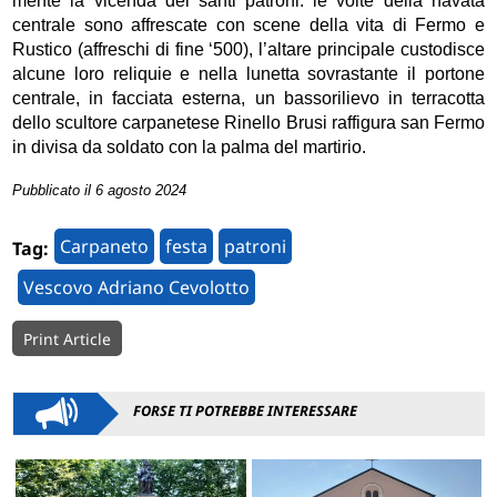
mente la vicenda dei santi patroni: le volte della navata
centrale sono affrescate con scene della vita di Fermo e
Rustico (affreschi di fine ‘500), l’altare principale custodisce
alcune loro reliquie e nella lunetta sovrastante il portone
centrale, in facciata esterna, un bassorilievo in terracotta
dello scultore carpanetese Rinello Brusi raffigura san Fermo
in divisa da soldato con la palma del martirio.
Pubblicato il 6 agosto 2024
Carpaneto
festa
patroni
Tag:
Vescovo Adriano Cevolotto
Print Article
FORSE TI POTREBBE INTERESSARE