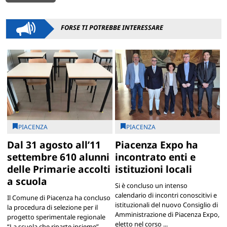
FORSE TI POTREBBE INTERESSARE
PIACENZA
PIACENZA
Dal 31 agosto all’11
Piacenza Expo ha
settembre 610 alunni
incontrato enti e
delle Primarie accolti
istituzioni locali
a scuola
Si è concluso un intenso
calendario di incontri conoscitivi e
Il Comune di Piacenza ha concluso
istituzionali del nuovo Consiglio di
la procedura di selezione per il
Amministrazione di Piacenza Expo,
progetto sperimentale regionale
eletto nel corso ...
“La scuola che riparte insieme” ,