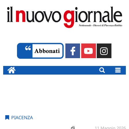
PIACENZA
di
11 Maggio 2026