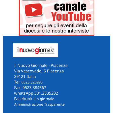
Il Nuovo Giornale - Piacenza
Via Vescovado, 5 Piacenza
29121 Italia
Tel:
0523.325995
Fax: 0523.384567
whatsApp 331.2535202
Facebook
il.n.giornale
Amministrazione Trasparente