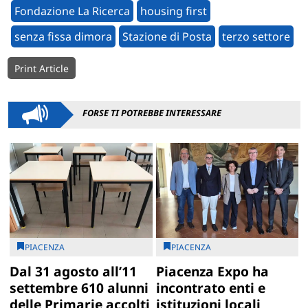
Fondazione La Ricerca
housing first
senza fissa dimora
Stazione di Posta
terzo settore
Print Article
FORSE TI POTREBBE INTERESSARE
PIACENZA
PIACENZA
Dal 31 agosto all’11
Piacenza Expo ha
settembre 610 alunni
incontrato enti e
delle Primarie accolti
istituzioni locali