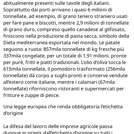
abitualmente presenti sulle tavole degli italiani.
Soprattutto dai porti arrivano i quasi 6 milioni di
tonnellate, ad esempio, di grano tenero straniero usati
per fare pane e biscotti, mentre 2,9 milioni di tonnellate
di grano duro, compreso quello canadese al glifosato,
finiscono nella produzione di pasta secca, simbolo della
Dieta mediterranea esportata nel mondo. Le patate
seguono a ruota: 857mila tonnellate di kg fresche più
337mila congelate, per un totale di 1,91 milioni, pronte
per purè, fritti e piatti tradizionali. L’olio d’oliva tocca le
615mila tonnellate, il pomodoro trasformato (256mila
tonnellate) dà corpo a sughi pronti e conserve vendute
all’estero come italiane, mentre i calamari (67mila
tonnellate) riforniscono ristoranti e supermercati per
fritture e zuppe di pesce.
Una legge
europea che renda obbligatoria l’etichetta
d’origine
La difesa del lavoro delle imprese agricole passa
dunque in primis dall’etichetta d’origine su tutti i