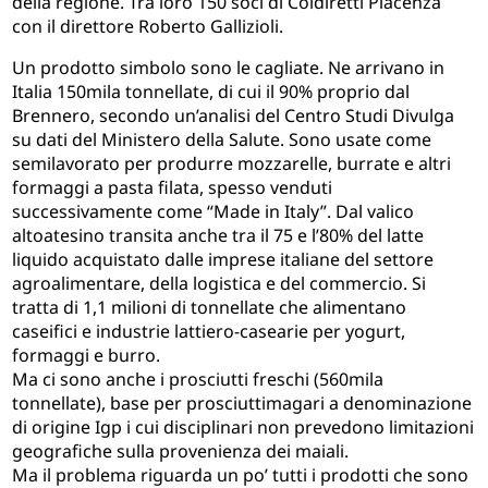
della regione. Tra loro 150 soci di Coldiretti Piacenza
con il direttore Roberto Gallizioli.
Un prodotto simbolo sono le cagliate. Ne arrivano in
Italia 150mila tonnellate, di cui il 90% proprio dal
Brennero, secondo un’analisi del Centro Studi Divulga
su dati del Ministero della Salute. Sono usate come
semilavorato per produrre mozzarelle, burrate e altri
formaggi a pasta filata, spesso venduti
successivamente come “Made in Italy”. Dal valico
altoatesino transita anche tra il 75 e l’80% del latte
liquido acquistato dalle imprese italiane del settore
agroalimentare, della logistica e del commercio. Si
tratta di 1,1 milioni di tonnellate che alimentano
caseifici e industrie lattiero-casearie per yogurt,
formaggi e burro.
Ma ci sono anche i prosciutti freschi (560mila
tonnellate), base per prosciuttimagari a denominazione
di origine Igp i cui disciplinari non prevedono limitazioni
geografiche sulla provenienza dei maiali.
Ma il problema riguarda un po’ tutti i prodotti che sono