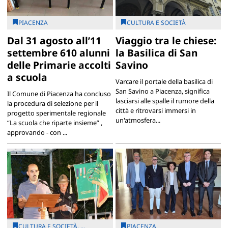
PIACENZA
CULTURA E SOCIETÀ
Dal 31 agosto all’11
Viaggio tra le chiese:
settembre 610 alunni
la Basilica di San
delle Primarie accolti
Savino
a scuola
Varcare il portale della basilica di
San Savino a Piacenza, significa
Il Comune di Piacenza ha concluso
lasciarsi alle spalle il rumore della
la procedura di selezione per il
città e ritrovarsi immersi in
progetto sperimentale regionale
un'atmosfera...
“La scuola che riparte insieme” ,
approvando - con ...
CULTURA E SOCIETÀ, ...
PIACENZA