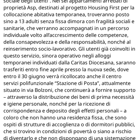
sociale degli utenti”. Nei sei appartamenti arredati di
proprietà Asp, destinati al progetto Housing First per la
collocazione abitativa temporanea, troveranno posto
sino a 13 adulti senza fissa dimora con fragilità sociali e
sanitarie, che verranno accompagnati in un percorso
individuale volto all’accrescimento delle competenze,
della consapevolezza e della responsabilità, nonché al
reinserimento socio-lavorativo. Gli utenti già coinvolti in
questo servizio, sinora operativo negli alloggi
temporanei individuati dalla Caritas Diocesana, saranno
trasferiti entro fine aprile presso la nuova sede, dove
entro il 30 giugno verrà ricollocato anche il centro
servizi polifunzionale “Stazione di Posta”, attualmente
situato in via Bolzoni, che continuerà a fornire supporto
– attraverso la distribuzione dei beni di prima necessità
e igiene personale, nonché per la ricezione di
corrispondenza e deposito degli effetti personali – a
coloro che non hanno una residenza fissa, che sono
ospiti di strutture di accoglienza o di dormitori pubblici,
che si trovino in condizioni di povertà o siano a rischio
di diventarlo e che non dispongano di una sistemazione