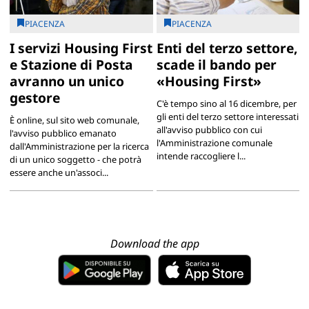
PIACENZA
PIACENZA
I servizi Housing First
Enti del terzo settore,
e Stazione di Posta
scade il bando per
avranno un unico
«Housing First»
gestore
C'è tempo sino al 16 dicembre, per
gli enti del terzo settore interessati
È online, sul sito web comunale,
all'avviso pubblico con cui
l'avviso pubblico emanato
l'Amministrazione comunale
dall'Amministrazione per la ricerca
intende raccogliere l...
di un unico soggetto - che potrà
essere anche un'associ...
Download the app