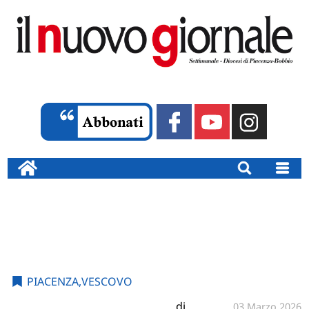
PIACENZA
,
VESCOVO
di
03 Marzo 2026