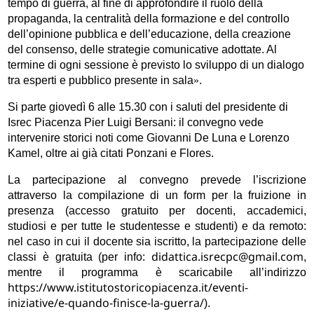
tempo di guerra, al fine di approfondire il ruolo della
propaganda, la centralità della formazione e del controllo
dell’opinione pubblica e dell’educazione, della creazione
del consenso, delle strategie comunicative adottate. Al
termine di ogni sessione è previsto lo sviluppo di un dialogo
tra esperti e pubblico presente in sala
»
.
Si parte giovedì 6 alle 15.30 con i saluti del presidente di
Isrec Piacenza Pier Luigi Bersani: il convegno vede
intervenire storici noti come Giovanni De Luna e Lorenzo
Kamel, oltre ai già citati Ponzani e Flores.
La partecipazione al convegno prevede l’iscrizione
attraverso la compilazione di un form per la fruizione in
presenza (accesso gratuito per docenti, accademici,
studiosi e per tutte le studentesse e studenti) e da remoto:
nel caso in cui il docente sia iscritto, la partecipazione delle
didattica.isrecpc@gmail.com
classi è gratuita (per info:
,
mentre il programma è scaricabile all’indirizzo
https://www.istitutostoricopiacenza.it/eventi-
iniziative/e-quando-finisce-la-guerra/
).