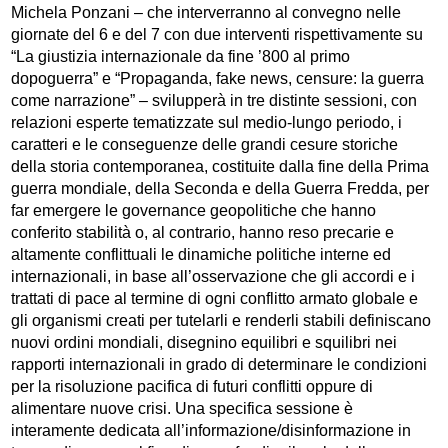
Michela Ponzani – che interverranno al convegno nelle
giornate del 6 e del 7 con due interventi rispettivamente su
“La giustizia internazionale da fine ’800 al primo
dopoguerra” e “Propaganda, fake news, censure: la guerra
come narrazione” – svilupperà in tre distinte sessioni, con
relazioni esperte tematizzate sul medio-lungo periodo, i
caratteri e le conseguenze delle grandi cesure storiche
della storia contemporanea, costituite dalla fine della Prima
guerra mondiale, della Seconda e della Guerra Fredda, per
far emergere le governance geopolitiche che hanno
conferito stabilità o, al contrario, hanno reso precarie e
altamente conflittuali le dinamiche politiche interne ed
internazionali, in base all’osservazione che gli accordi e i
trattati di pace al termine di ogni conflitto armato globale e
gli organismi creati per tutelarli e renderli stabili definiscano
nuovi ordini mondiali, disegnino equilibri e squilibri nei
rapporti internazionali in grado di determinare le condizioni
per la risoluzione pacifica di futuri conflitti oppure di
alimentare nuove crisi. Una specifica sessione è
interamente dedicata all’informazione/disinformazione in