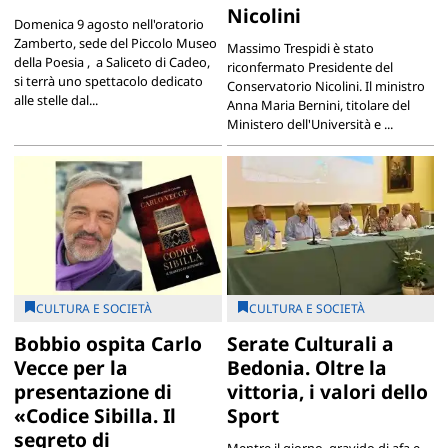
Nicolini
Domenica 9 agosto nell'oratorio
Zamberto, sede del Piccolo Museo
Massimo Trespidi è stato
della Poesia , a Saliceto di Cadeo,
riconfermato Presidente del
si terrà uno spettacolo dedicato
Conservatorio Nicolini. Il ministro
alle stelle dal...
Anna Maria Bernini, titolare del
Ministero dell'Università e ...
CULTURA E SOCIETÀ
CULTURA E SOCIETÀ
Bobbio ospita Carlo
Serate Culturali a
Vecce per la
Bedonia. Oltre la
presentazione di
vittoria, i valori dello
«Codice Sibilla. Il
Sport
segreto di
Mentre il giorno, gravido di afa e