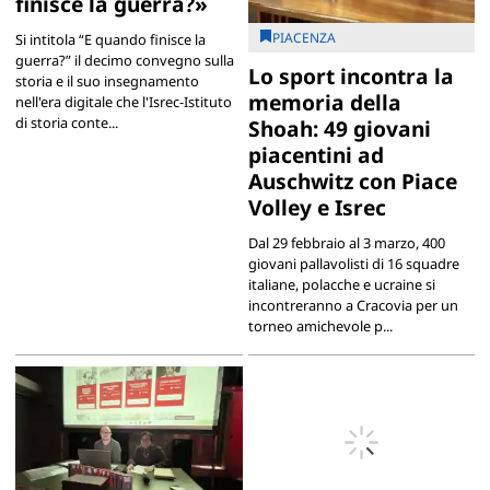
finisce la guerra?»
PIACENZA
Si intitola “E quando finisce la
guerra?” il decimo convegno sulla
Lo sport incontra la
storia e il suo insegnamento
memoria della
nell'era digitale che l'Isrec-Istituto
di storia conte...
Shoah: 49 giovani
piacentini ad
Auschwitz con Piace
Volley e Isrec
Dal 29 febbraio al 3 marzo, 400
giovani pallavolisti di 16 squadre
italiane, polacche e ucraine si
incontreranno a Cracovia per un
torneo amichevole p...