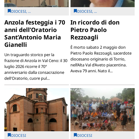
DIOCESI, ...
DIOCESI, ...
Anzola festeggia i 70
In ricordo di don
anni dell’Oratorio
Pietro Paolo
Sant’Antonio Maria
Rezzoagli
Gianelli
È morto sabato 2 maggio don
Pietro Paolo Rezzoagli, sacerdote
Un traguardo storico per la
diocesano originario di Torrio,
frazione di Anzola in Val Ceno: il 30
nell’Alta Val d’Aveto piacentina.
luglio 2026 ricorre il 70°
Aveva 79 anni. Nato il...
anniversario dalla consacrazione
dell'Oratorio, cuore pul...
DIOCESI
DIOCESI