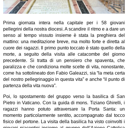
Prima giornata intera nella capitale per i 58 giovani
pellegrini della nostra diocesi. A scandire il ritmo e a dare un
senso al tempo vissuto insieme è stata la preghiera del
mattino: una meditazione breve, ma molto forte e diretta al
cuore dei ragazzi. Il primo punto toccato è stato quello della
morte, a seguito della visita alle catacombe del giorno
precedente. Si tratta di un pensiero che spaventa, che
paralizza e che condiziona molte scelte di vita, nonostante,
come ha sottolineato don Fabio Galeazzi, sia “la meta certa
del nostro pellegrinaggio in questa vita” e anche “il punto di
partenza della vita nuova”.
Poi, lo spostamento del gruppo verso la basilica di San
Pietro in Vaticano. Con la guida di mons. Tiziano Ghirelli, i
ragazzi hanno potuto attraversare la Porta Santa: un
momento particolarmente sentito, accompagnato dal tocco
fisico del portone. La visita della basilica ha visto coinvolti i
giovani piacentini insieme al gruppo dell’Azione Cattolica