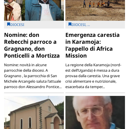
DIOCESI
DIOCESI, ...
Nomine: don
Emergenza carestia
Rebecchi parroco a
in Karamoja:
Gragnano, don
l’appello di Africa
Ponticelli a Mortizza
Mission
Nomine: novità in alcune
La regione della Karamoja (nord-
parrocchie della diocesi. A
est dell’Uganda) è messa a dura
Gragnano , la parrocchia di San
provaa dalla carestia. Una grave
Michele Arcangelo saluta l'attuale
crisi alimentare e nutrizionale,
parroco don Alessandro Pontice...
esacerbata da temper...