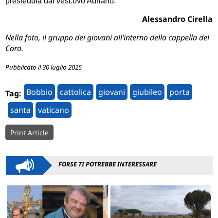
presieduta dal vescovo Adriano.
Alessandro Cirella
Nella foto, il gruppo dei giovani all’interno della cappella del
Coro.
Pubblicato il 30 luglio 2025
Bobbio
cattolica
giovani
giubileo
porta
Tag:
santa
vaticano
Print Article
FORSE TI POTREBBE INTERESSARE