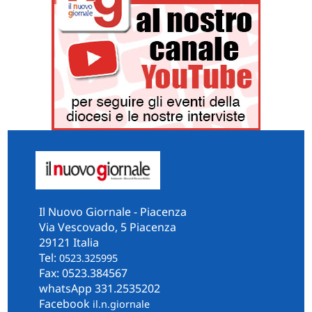
Il Nuovo Giornale - Piacenza
Via Vescovado, 5 Piacenza
29121 Italia
Tel:
0523.325995
Fax: 0523.384567
whatsApp 331.2535202
Facebook
il.n.giornale