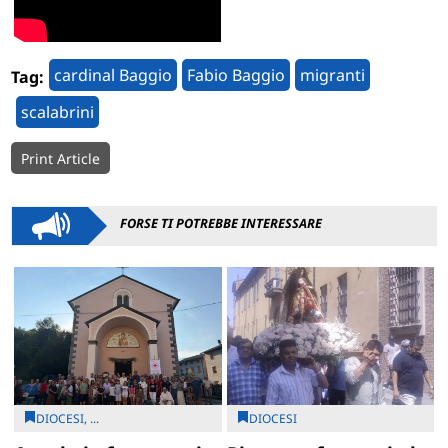
cardinal Baggio
Fabio Baggio
migranti
Tag:
scalabrini
Print Article
FORSE TI POTREBBE INTERESSARE
DIOCESI, ...
DIOCESI