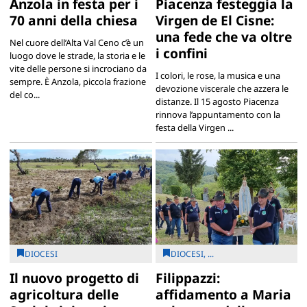
Anzola in festa per i
Piacenza festeggia la
70 anni della chiesa
Virgen de El Cisne:
una fede che va oltre
Nel cuore dell’Alta Val Ceno c’è un
i confini
luogo dove le strade, la storia e le
vite delle persone si incrociano da
I colori, le rose, la musica e una
sempre. È Anzola, piccola frazione
devozione viscerale che azzera le
del co...
distanze. Il 15 agosto Piacenza
rinnova l’appuntamento con la
festa della Virgen ...
DIOCESI
DIOCESI, ...
Il nuovo progetto di
Filippazzi:
agricoltura delle
affidamento a Maria