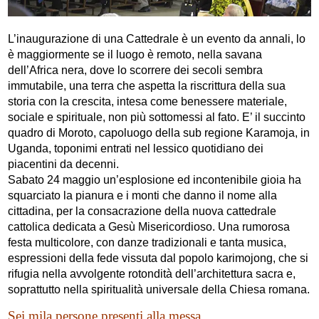
L’inaugurazione di una Cattedrale è un evento da annali, lo
è maggiormente se il luogo è remoto, nella savana
dell’Africa nera, dove lo scorrere dei secoli sembra
immutabile, una terra che aspetta la riscrittura della sua
storia con la crescita, intesa come benessere materiale,
sociale e spirituale, non più sottomessi al fato. E’ il succinto
quadro di Moroto, capoluogo della sub regione Karamoja, in
Uganda, toponimi entrati nel lessico quotidiano dei
piacentini da decenni.
Sabato 24 maggio un’esplosione ed incontenibile gioia ha
squarciato la pianura e i monti che danno il nome alla
cittadina, per la consacrazione della nuova cattedrale
cattolica dedicata a Gesù Misericordioso. Una rumorosa
festa multicolore, con danze tradizionali e tanta musica,
espressioni della fede vissuta dal popolo karimojong, che si
rifugia nella avvolgente rotondità dell’architettura sacra e,
soprattutto nella spiritualità universale della Chiesa romana.
Sei mila persone presenti alla messa