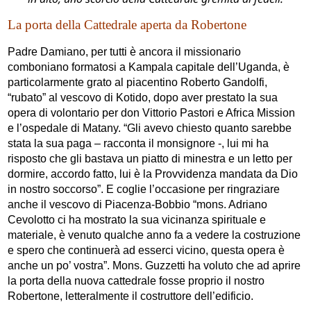
La porta della Cattedrale aperta da Robertone
Padre Damiano, per tutti è ancora il missionario
comboniano formatosi a Kampala capitale dell’Uganda, è
particolarmente grato al piacentino Roberto Gandolfi,
“rubato” al vescovo di Kotido, dopo aver prestato la sua
opera di volontario per don Vittorio Pastori e Africa Mission
e l’ospedale di Matany. “Gli avevo chiesto quanto sarebbe
stata la sua paga – racconta il monsignore -, lui mi ha
risposto che gli bastava un piatto di minestra e un letto per
dormire, accordo fatto, lui è la Provvidenza mandata da Dio
in nostro soccorso”. E coglie l’occasione per ringraziare
anche il vescovo di Piacenza-Bobbio “mons. Adriano
Cevolotto ci ha mostrato la sua vicinanza spirituale e
materiale, è venuto qualche anno fa a vedere la costruzione
e spero che continuerà ad esserci vicino, questa opera è
anche un po’ vostra”. Mons. Guzzetti ha voluto che ad aprire
la porta della nuova cattedrale fosse proprio il nostro
Robertone, letteralmente il costruttore dell’edificio.