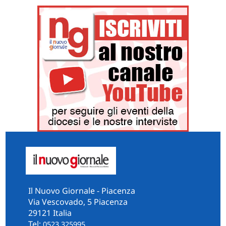
Il Nuovo Giornale - Piacenza
Via Vescovado, 5 Piacenza
29121 Italia
Tel:
0523.325995