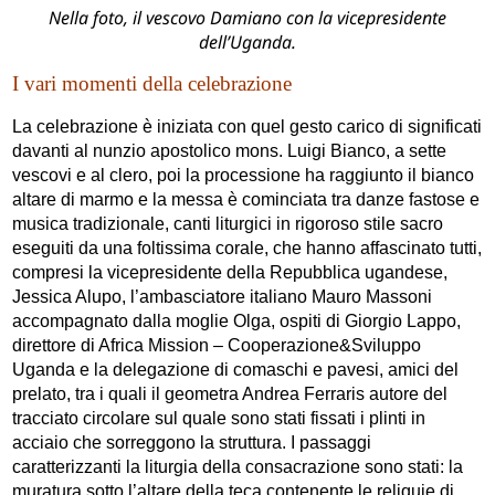
Nella foto, il vescovo Damiano con la vicepresidente
dell’Uganda.
I vari momenti della celebrazione
La celebrazione è iniziata con quel gesto carico di significati
davanti al nunzio apostolico mons. Luigi Bianco, a sette
vescovi e al clero, poi la processione ha raggiunto il bianco
altare di marmo e la messa è cominciata tra danze fastose e
musica tradizionale, canti liturgici in rigoroso stile sacro
eseguiti da una foltissima corale, che hanno affascinato tutti,
compresi la vicepresidente della Repubblica ugandese,
Jessica Alupo, l’ambasciatore italiano Mauro Massoni
accompagnato dalla moglie Olga, ospiti di Giorgio Lappo,
direttore di Africa Mission – Cooperazione&Sviluppo
Uganda e la delegazione di comaschi e pavesi, amici del
prelato, tra i quali il geometra Andrea Ferraris autore del
tracciato circolare sul quale sono stati fissati i plinti in
acciaio che sorreggono la struttura. I passaggi
caratterizzanti la liturgia della consacrazione sono stati: la
muratura sotto l’altare della teca contenente le reliquie di