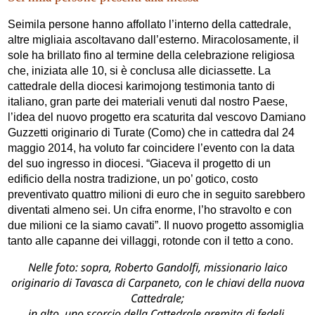
Seimila persone hanno affollato l’interno della cattedrale,
altre migliaia ascoltavano dall’esterno. Miracolosamente, il
sole ha brillato fino al termine della celebrazione religiosa
che, iniziata alle 10, si è conclusa alle diciassette. La
cattedrale della diocesi karimojong testimonia tanto di
italiano, gran parte dei materiali venuti dal nostro Paese,
l’idea del nuovo progetto era scaturita dal vescovo Damiano
Guzzetti originario di Turate (Como) che in cattedra dal 24
maggio 2014, ha voluto far coincidere l’evento con la data
del suo ingresso in diocesi. “Giaceva il progetto di un
edificio della nostra tradizione, un po’ gotico, costo
preventivato quattro milioni di euro che in seguito sarebbero
diventati almeno sei. Un cifra enorme, l’ho stravolto e con
due milioni ce la siamo cavati”. Il nuovo progetto assomiglia
tanto alle capanne dei villaggi, rotonde con il tetto a cono.
Nelle foto: sopra, Roberto Gandolfi, missionario laico
originario di Tavasca di Carpaneto, con le chiavi della nuova
Cattedrale;
in alto, uno scorcio della Cattedrale gremita di fedeli.