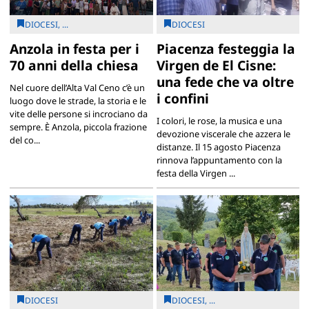
DIOCESI, ...
DIOCESI
Anzola in festa per i
Piacenza festeggia la
70 anni della chiesa
Virgen de El Cisne:
una fede che va oltre
Nel cuore dell’Alta Val Ceno c’è un
i confini
luogo dove le strade, la storia e le
vite delle persone si incrociano da
I colori, le rose, la musica e una
sempre. È Anzola, piccola frazione
devozione viscerale che azzera le
del co...
distanze. Il 15 agosto Piacenza
rinnova l’appuntamento con la
festa della Virgen ...
DIOCESI
DIOCESI, ...