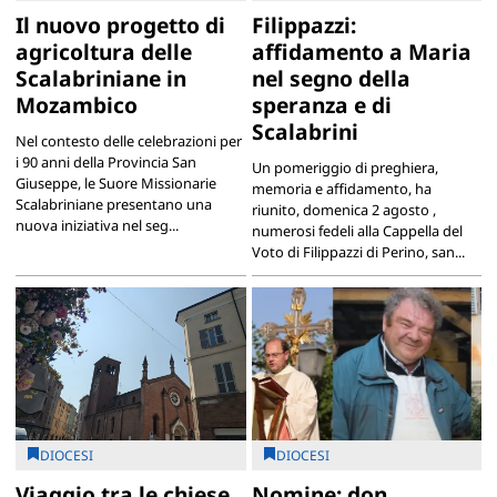
Il nuovo progetto di
Filippazzi:
agricoltura delle
affidamento a Maria
Scalabriniane in
nel segno della
Mozambico
speranza e di
Scalabrini
Nel contesto delle celebrazioni per
i 90 anni della Provincia San
Un pomeriggio di preghiera,
Giuseppe, le Suore Missionarie
memoria e affidamento, ha
Scalabriniane presentano una
riunito, domenica 2 agosto ,
nuova iniziativa nel seg...
numerosi fedeli alla Cappella del
Voto di Filippazzi di Perino, san...
DIOCESI
DIOCESI
Viaggio tra le chiese.
Nomine: don