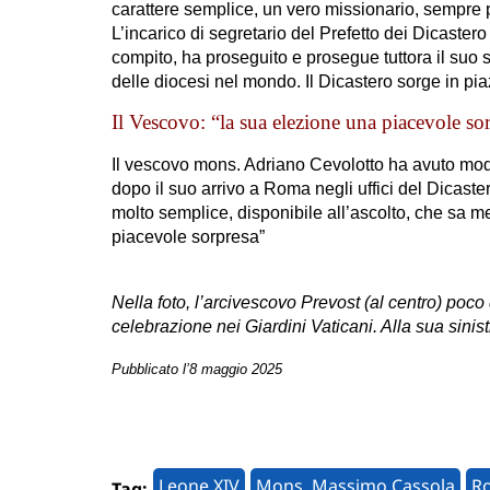
carattere semplice, un vero missionario, sempre p
L’incarico di segretario del Prefetto dei Dicaste
compito, ha proseguito e prosegue tuttora il suo s
delle diocesi nel mondo. Il Dicastero sorge in pia
Il Vescovo: “la sua elezione una piacevole so
Il vescovo mons. Adriano Cevolotto ha avuto mod
dopo il suo arrivo a Roma negli uffici del Dicast
molto semplice, disponibile all’ascolto, che sa m
piacevole sorpresa”
Nella foto, l’arcivescovo Prevost (al centro) poco
celebrazione nei Giardini Vaticani. Alla sua sini
Pubblicato l’8 maggio 2025
Leone XIV
Mons. Massimo Cassola
Ro
Tag: