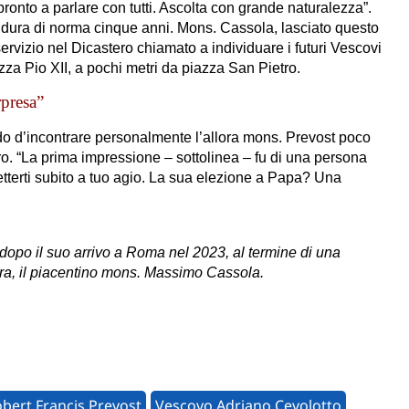
ronto a parlare con tutti. Ascolta con grande naturalezza”.
ro dura di norma cinque anni. Mons. Cassola, lasciato questo
ervizio nel Dicastero chiamato a individuare i futuri Vescovi
zza Pio XII, a pochi metri da piazza San Pietro.
rpresa”
o d’incontrare personalmente l’allora mons. Prevost poco
ero. “La prima impressione – sottolinea – fu di una persona
etterti subito a tuo agio. La sua elezione a Papa? Una
 dopo il suo arrivo a Roma nel 2023, al termine di una
stra, il piacentino mons. Massimo Cassola.
bert Francis Prevost
Vescovo Adriano Cevolotto